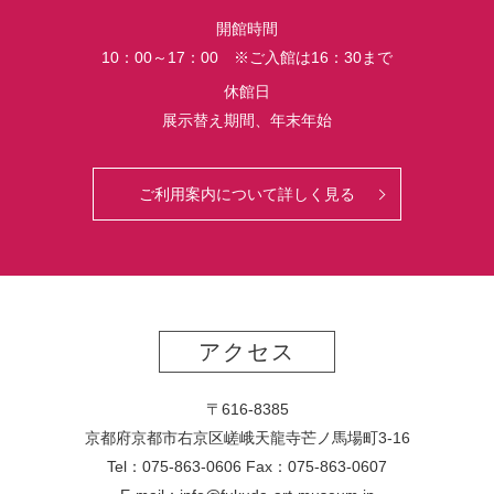
界
開館時間
初
10：00～17：00 ※ご入館は16：30まで
公
開
休館日
さ
展示替え期間、年末年始
れ
る
っ
ご利用案内について詳しく見る
て
マ
ジ？！
アクセス
〒616-8385
京都府京都市右京区嵯峨天龍寺芒ノ馬場
町
3-16
Tel：075-863-0606 Fax：075-863-0607