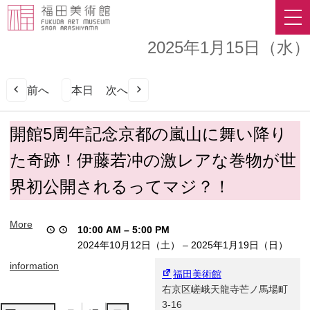
2025年1月15日（水）
前へ
本日
次へ
開
開館5周年記念京都の嵐山に舞い降り
館
た奇跡！伊藤若冲の激レアな巻物が世
5
周
界初公開されるってマジ？！
年
記
念
More
10:00 AM
–
5:00 PM
京
2024年10月12日（土）
–
2025年1月19日（日）
都
の
information
福田美術館
嵐
右京区嵯峨天龍寺芒ノ馬場町
山
3-16