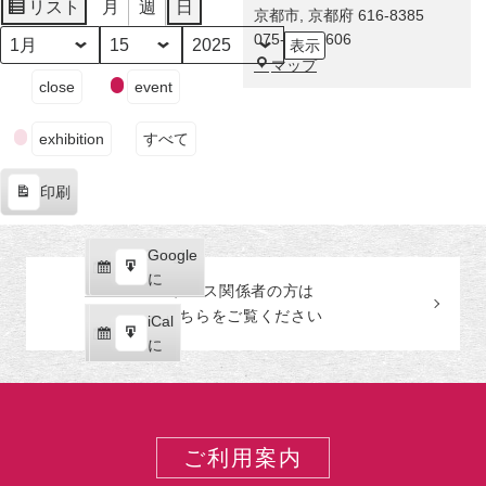
に
リスト
月
週
日
京都市
,
京都府
616-8385
表
舞
075-863-0606
示
い
月
日
年
福
マップ
降
イ
close
event
田
り
ベ
美
た
ン
術
exhibition
すべて
奇
ト
館
跡！
の
印刷
伊
カ
表
藤
テ
示
若
ゴ
Google
Google
冲
リ
購
エ
で
に
の
ー
プレス関係者の
方
は
読
ク
激
こちらをご覧ください
iCal
iCal
ス
レ
購
エ
で
に
ポ
ア
読
ク
ー
な
ス
ト
巻
ポ
物
ー
ご利用案内
が
ト
世