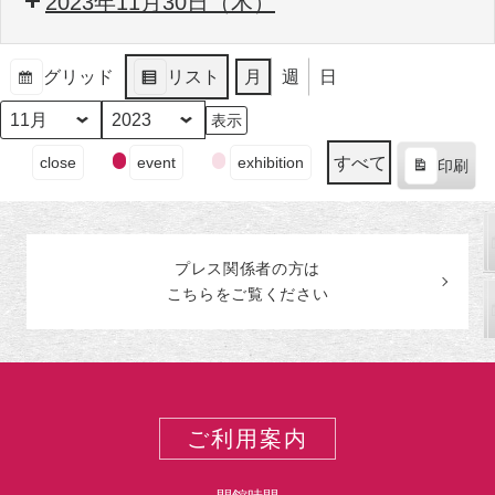
2023年11月30日（木）
グリッド
リスト
月
週
日
表
表
示
示
月
年
イ
すべて
close
event
exhibition
印刷
ベ
表
ン
示
ト
の
プレス関係者の
方
は
カ
こちらをご覧ください
テ
ゴ
リ
ー
ご利用案内