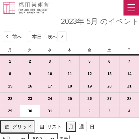
2023年 5月 のイベント
前へ
本日
次へ
月
月
火
火
水
水
木
木
金
金
土
土
日
日
曜
曜
曜
曜
曜
曜
曜
1
2023
(1
2
2023
(1
3
2023
(1
4
2023
(1
5
2023
(1
6
2023
(1
7
2023
(1
日
日
日
日
日
日
日
年
件
年
件
年
件
年
件
年
件
年
件
年
件
5
の
5
の
5
の
5
の
5
の
5
の
5
の
8
2023
(1
9
2023
(1
10
2023
(1
11
2023
(1
12
2023
(1
13
2023
(1
14
202
(1
月
イ
月
イ
月
イ
月
イ
月
イ
月
イ
月
イ
年
件
年
件
年
件
年
件
年
件
年
件
年
件
1
ベ
2
ベ
3
ベ
4
ベ
5
ベ
6
ベ
7
ベ
5
の
5
の
5
の
5
の
5
の
5
の
5
の
15
2023
(1
16
2023
(1
17
2023
(1
18
2023
(1
19
2023
(1
20
2023
(1
21
202
(1
日
ン
日
ン
日
ン
日
ン
日
ン
日
ン
日
ン
月
イ
月
イ
月
イ
月
イ
月
イ
月
イ
月
イ
年
件
年
件
年
件
年
件
年
件
年
件
年
件
（月）
ト)
（火）
ト)
（水）
ト)
（木）
ト)
（金）
ト)
（土）
ト)
（日
ト)
8
ベ
9
ベ
10
ベ
11
ベ
12
ベ
13
ベ
14
ベ
5
の
5
の
5
の
5
の
5
の
5
の
5
の
22
2023
(1
23
2023
(1
24
2023
(1
25
2023
(1
26
2023
(1
27
2023
(1
28
202
(1
日
ン
日
ン
日
ン
日
ン
日
ン
日
ン
日
ン
月
イ
月
イ
月
イ
月
イ
月
イ
月
イ
月
イ
年
件
年
件
年
件
年
件
年
件
年
件
年
件
（月）
ト)
（火）
ト)
（水）
ト)
（木）
ト)
（金）
ト)
（土）
ト)
（日
ト)
15
ベ
16
ベ
17
ベ
18
ベ
19
ベ
20
ベ
21
ベ
5
の
5
の
5
の
5
の
5
の
5
の
5
の
29
2023
(1
30
2023
(1
31
2023
(1
1
2023
(1
2
2023
(1
3
2023
(1
4
2023
(1
日
ン
日
ン
日
ン
日
ン
日
ン
日
ン
日
ン
月
イ
月
イ
月
イ
月
イ
月
イ
月
イ
月
イ
年
件
年
件
年
件
年
件
年
件
年
件
年
件
（月）
ト)
（火）
ト)
（水）
ト)
（木）
ト)
（金）
ト)
（土）
ト)
（日
ト)
22
ベ
23
ベ
24
ベ
25
ベ
26
ベ
27
ベ
28
ベ
5
の
5
の
5
の
6
の
6
の
6
の
6
の
グリッド
リスト
月
週
日
日
ン
日
ン
日
ン
日
ン
日
ン
日
ン
日
ン
月
イ
月
イ
月
イ
月
イ
月
イ
月
イ
月
イ
表
表
（月）
ト)
（火）
ト)
（水）
ト)
（木）
ト)
（金）
ト)
（土）
ト)
（日
ト)
29
ベ
30
ベ
31
ベ
1
ベ
2
ベ
3
ベ
4
ベ
示
示