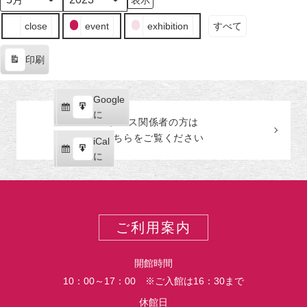
日
ン
日
ン
日
ン
日
ン
日
ン
日
ン
日
ン
月
年
（月）
ト)
（火）
ト)
（水）
ト)
（木）
ト)
（金）
ト)
（土）
ト)
（日
ト)
イ
close
event
exhibition
すべて
ベ
ン
印刷
ト
表
の
示
カ
Google
Google
テ
購
エ
で
に
プレス関係者の
方
は
ゴ
読
ク
こちらをご覧ください
リ
iCal
iCal
ス
ー
購
エ
で
に
ポ
読
ク
ー
ス
ト
ポ
ー
ご利用案内
ト
開館時間
10：00～17：00 ※ご入館は16：30まで
休館日