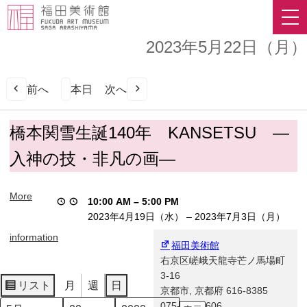
2023年5月22日（月）
前へ
本日
次へ
橋
橋本関雪生誕140年 KANSETSU ―
本
入神の技・非凡の画―
関
雪
生
More
10:00 AM
–
5:00 PM
誕
2023年4月19日（水）
–
2023年7月3日（月）
140
年
information
福田美術館
KANSETSU
右京区嵯峨天龍寺芒ノ馬場町
―
3-16
入
リスト
月
週
日
京都市
,
京都府
616-8385
表
神
075-863-0606