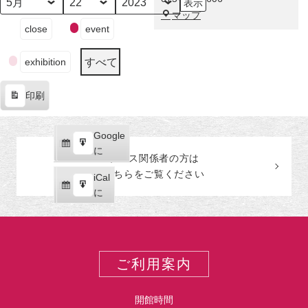
示
の
月
日
年
福
マップ
技・
イ
close
event
田
非
ベ
美
凡
ン
術
すべて
の
exhibition
ト
館
画
の
―
印刷
カ
表
テ
示
ゴ
Google
Google
リ
購
エ
で
に
ー
プレス関係者の
方
は
読
ク
こちらをご覧ください
iCal
iCal
ス
購
エ
で
に
ポ
読
ク
ー
ス
ト
ポ
ー
ご利用案内
ト
開館時間