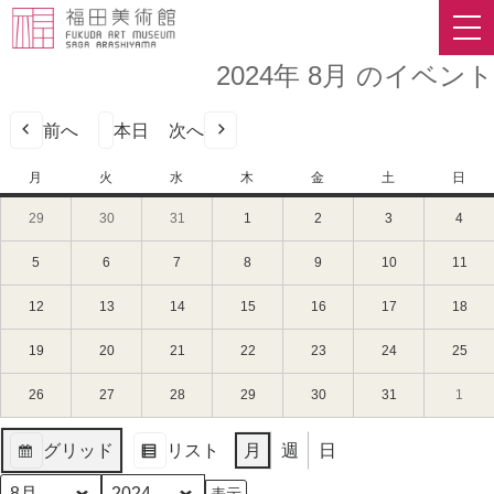
2024年 8月 のイベント
前へ
本日
次へ
月
月
火
火
水
水
木
木
金
金
土
土
日
日
曜
曜
曜
曜
曜
曜
曜
29
2024
30
2024
31
2024
1
2024
2
2024
3
2024
4
2024
日
日
日
日
日
日
日
年
年
年
年
年
年
年
7
7
7
8
8
8
8
5
2024
6
2024
7
2024
8
2024
9
2024
10
2024
11
202
月
月
月
月
月
月
月
年
年
年
年
年
年
年
29
30
31
1
2
3
4
8
8
8
8
8
8
8
12
2024
13
2024
14
2024
15
2024
16
2024
17
2024
18
202
日
日
日
日
日
日
日
月
月
月
月
月
月
月
年
年
年
年
年
年
年
（月）
（火）
（水）
（木）
（金）
（土）
（日
5
6
7
8
9
10
11
8
8
8
8
8
8
8
19
2024
20
2024
21
2024
22
2024
23
2024
24
2024
25
202
日
日
日
日
日
日
日
月
月
月
月
月
月
月
年
年
年
年
年
年
年
（月）
（火）
（水）
（木）
（金）
（土）
（日
12
13
14
15
16
17
18
8
8
8
8
8
8
8
26
2024
27
2024
28
2024
29
2024
30
2024
31
2024
1
2024
日
日
日
日
日
日
日
月
月
月
月
月
月
月
年
年
年
年
年
年
年
（月）
（火）
（水）
（木）
（金）
（土）
（日
19
20
21
22
23
24
25
8
8
8
8
8
8
9
グリッド
リスト
月
週
日
日
日
日
日
日
日
日
月
月
月
月
月
月
月
表
表
（月）
（火）
（水）
（木）
（金）
（土）
（日
26
27
28
29
30
31
1
示
示