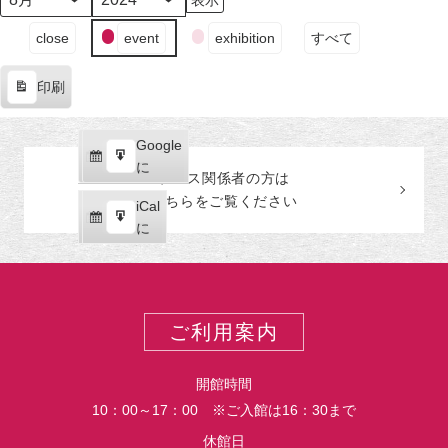
日
日
日
日
日
日
日
月
年
（月）
（火）
（水）
（木）
（金）
（土）
（日
イ
close
event
exhibition
すべて
ベ
ン
印刷
ト
表
の
示
カ
Google
Google
テ
購
エ
で
に
プレス関係者の
方
は
ゴ
読
ク
こちらをご覧ください
リ
iCal
iCal
ス
ー
購
エ
で
に
ポ
読
ク
ー
ス
ト
ポ
ー
ご利用案内
ト
開館時間
10：00～17：00 ※ご入館は16：30まで
休館日