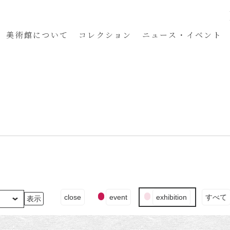
美術館
について
コレクション
ニュース・イベント
イ
close
event
exhibition
すべて
ベ
ン
ト