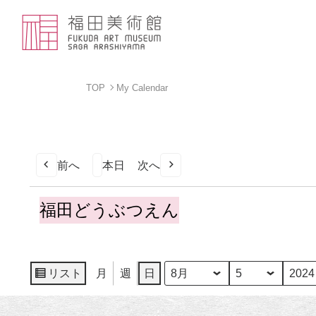
TOP
My Calendar
前へ
本日
次へ
福
福田どうぶつえん
田
ど
う
ぶ
リスト
月
週
日
月
日
年
表
つ
示
え
ん