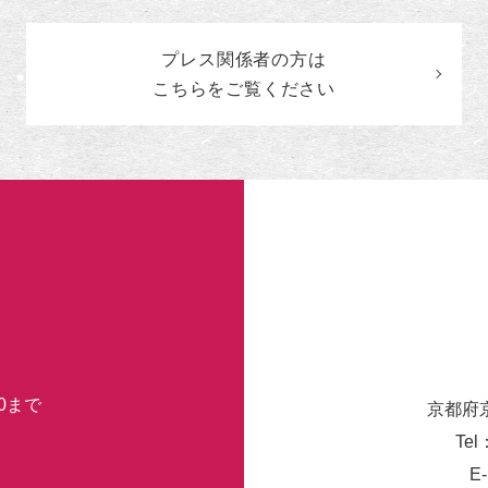
の
カ
プレス関係者の
方
は
テ
ゴ
こちらをご覧ください
リ
ー
30まで
京都府
Tel
E