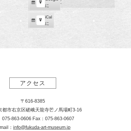
福
マップ
購
エ
で
に
田
読
ク
美
iCal
iCal
ス
術
購
エ
で
に
ポ
館
読
ク
ー
ス
ト
ポ
ー
ト
アクセス
〒616-8385
京都市右京区嵯峨天龍寺芒ノ馬場
町
3-16
：075-863-0606 Fax：075-863-0607
-mail：
info@fukuda-art-museum.jp