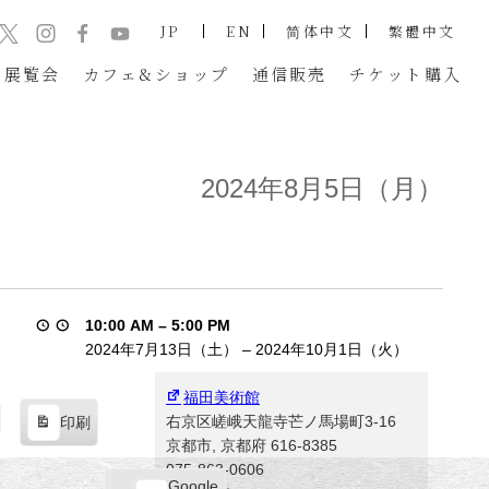
JP
EN
简体中文
繁體中文
展覧会
カフェ&ショップ
通信販売
チケット
購入
2024年8月5日（月）
10:00 AM
–
5:00 PM
2024年7月13日（土）
–
2024年10月1日（火）
福田美術館
右京区嵯峨天龍寺芒ノ馬場町3-16
印刷
表
京都市
,
京都府
616-8385
示
075-863-0606
Google
Google