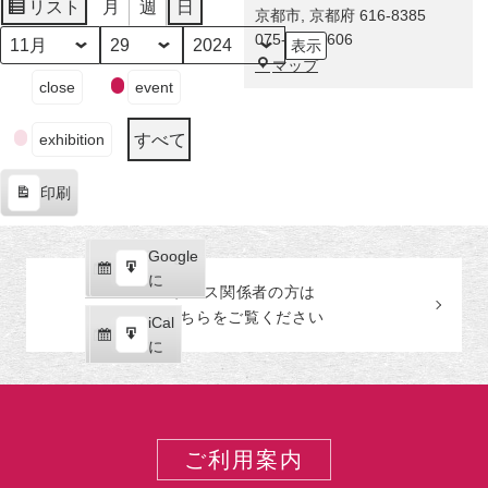
に
リスト
月
週
日
京都市
,
京都府
616-8385
表
舞
075-863-0606
示
い
月
日
年
福
マップ
降
イ
close
event
田
り
ベ
美
た
ン
術
すべて
exhibition
奇
ト
館
跡！
の
印刷
伊
カ
表
藤
テ
示
若
ゴ
Google
Google
冲
リ
購
エ
で
に
の
ー
プレス関係者の
方
は
読
ク
激
こちらをご覧ください
iCal
iCal
ス
レ
購
エ
で
に
ポ
ア
読
ク
ー
な
ス
ト
巻
ポ
物
ー
ご利用案内
が
ト
世