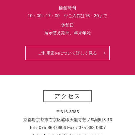
界
開館時間
初
10：00～17：00 ※ご入館は16：30まで
公
開
休館日
さ
展示替え期間、年末年始
れ
る
っ
ご利用案内について詳しく見る
て
マ
ジ？！
アクセス
〒616-8385
京都府京都市右京区嵯峨天龍寺芒ノ馬場
町
3-16
Tel：075-863-0606 Fax：075-863-0607