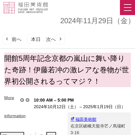
2024年11月29日（金）
前へ
本日
次へ
開
開館5周年記念京都の嵐山に舞い降り
館
た奇跡！伊藤若冲の激レアな巻物が世
5
周
界初公開されるってマジ？！
年
記
念
More
10:00 AM
–
5:00 PM
京
2024年10月12日（土）
–
2025年1月19日（日）
都
の
information
福田美術館
嵐
右京区嵯峨天龍寺芒ノ馬場町
山
3-16