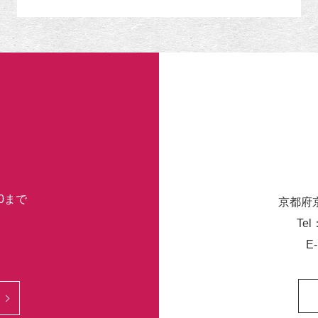
リ
ー
30まで
京都府
Tel
E