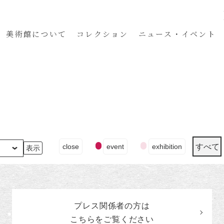
美術館
について
コレクション
ニュース・イベント
イ
すべて
close
event
exhibition
ベ
ン
ト
の
カ
プレス関係者の
方
は
テ
ゴ
こちらをご覧ください