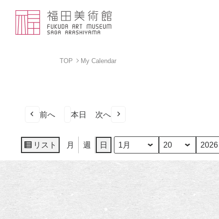
TOP
My Calendar
前へ
本日
次へ
リスト
月
週
日
月
日
年
表
示