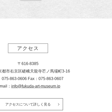
読
ク
ー
ス
ト
ポ
ー
ト
アクセス
〒616-8385
京都市右京区嵯峨天龍寺芒ノ馬場
町
3-16
：075-863-0606 Fax：075-863-0607
-mail：
info@fukuda-art-museum.jp
アクセスについて詳しく見る