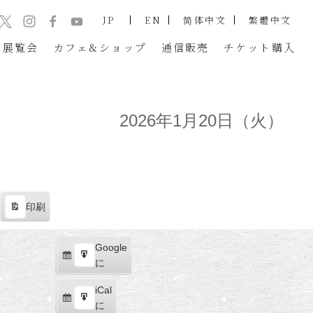
JP
EN
简体中文
繁體中文
展覧会
カフェ&ショップ
通信販売
チケット
購入
2026年1月20日（火）
印刷
表
示
Google
Google
購
エ
で
に
読
ク
iCal
iCal
ス
購
エ
で
に
ポ