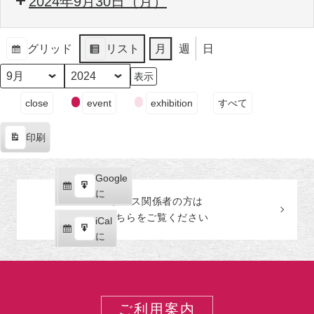
2024年9月30日（月）
グリッド
リスト
月
週
日
表
表
示
示
月
年
イ
close
event
exhibition
すべて
ベ
ン
印刷
ト
表
の
示
カ
Google
Google
テ
購
エ
で
に
プレス関係者の
方
は
ゴ
読
ク
こちらをご覧ください
リ
iCal
iCal
ス
ー
購
エ
で
に
ポ
読
ク
ー
ス
ト
ポ
ー
ご利用案内
ト