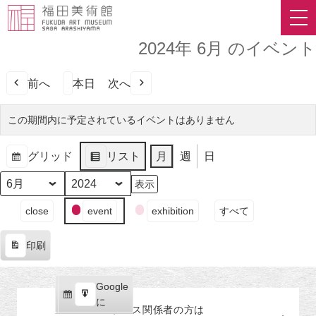
2024年 6月 のイベント
前へ
本日
次へ
この期間内に予定されているイベントはありません
グリッド
リスト
月
週
日
表
表
示
示
月
年
イ
close
event
exhibition
すべて
ベ
ン
印刷
ト
表
の
示
カ
Google
Google
テ
購
エ
で
に
プレス関係者の
方
は
ゴ