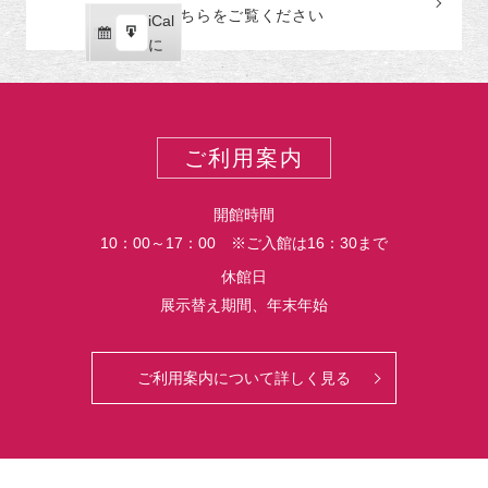
読
ク
こちらをご覧ください
リ
iCal
iCal
ス
ー
購
エ
で
に
ポ
読
ク
ー
ス
ト
ポ
ー
ご利用案内
ト
開館時間
10：00～17：00 ※ご入館は16：30まで
休館日
展示替え期間、年末年始
ご利用案内について詳しく見る