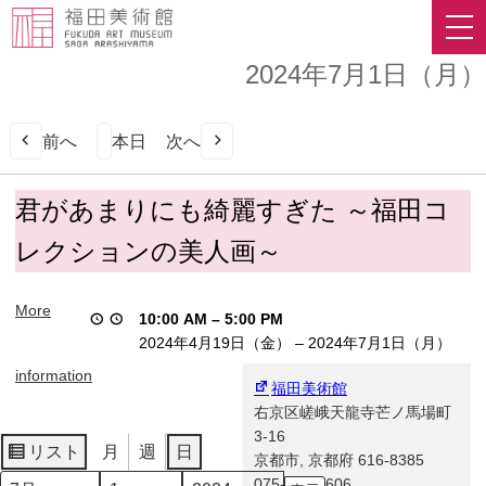
2024年7月1日（月）
前へ
本日
次へ
君
君があまりにも綺麗すぎた ～福田コ
が
レクションの美人画～
あ
ま
り
More
10:00 AM
–
5:00 PM
に
2024年4月19日（金）
–
2024年7月1日（月）
も
綺
information
福田美術館
麗
右京区嵯峨天龍寺芒ノ馬場町
す
3-16
ぎ
リスト
月
週
日
京都市
,
京都府
616-8385
表
た
075-863-0606