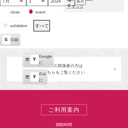
示
～
月
日
年
福
マップ
福
イ
close
event
田
田
ベ
美
コ
ン
術
すべて
レ
exhibition
ト
館
ク
の
シ
印刷
カ
表
ョ
テ
示
ン
ゴ
Google
Google
の
リ
購
エ
で
に
美
ー
プレス関係者の
方
は
読
ク
人
こちらをご覧ください
iCal
iCal
ス
画
購
エ
で
に
ポ
～
読
ク
ー
ス
ト
ポ
ー
ご利用案内
ト
開館時間