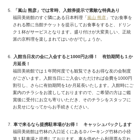
「嵐山 熊彦」では常時、入館券提示で素敵な特典あり
福田美術館のすぐ隣にある日本料理「
嵐山 熊彦
」でお食事を
される際に当館チケットを提示してお食事をすると、ドリン
ク１杯がサービスとなります。盛り付けが大変美しい、正統
派の京料理を楽しまれてはいかがでしょうか。
入館当日友の会に入会すると1000円お得！ 有効期間も１か
月延長！
福田美術館では１年間何度でも観覧できるお得な友の会制度
がございます。入館当日にご入会いただければ会費を1000円
割引し、さらに有効期間を1か月延長いたします。入館時にご
案内のチラシをお渡ししておりますので、ご希望の方はご鑑
賞後に受付にお立ち寄りいただき、そのチラシをスタッフに
お見せになってからお手続きください。
車で来るなら提携駐車場がお得！ キャッシュバックします
福田美術館は竹林の入口近くにあるＤパーキング竹林の小径
第１駐車場と提携しております。車を停めたら利用票を忘れ