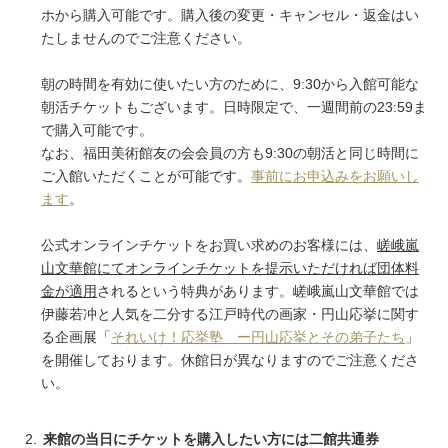
ホから購入可能です。購入後の変更・キャンセル・返金はい
たしませんのでご注意ください。
朝の時間を有効に使いたい方のために、9:30から入館可能な
朝活チケットもございます。日時限定で、一週間前の23:59ま
で購入可能です。
なお、福田美術館友の会会員の方も9:30の朝活と同じ時間に
ご入館いただくことが可能です。
事前にお申込みをお願いし
ます
。
公式オンラインチケットをお買い求めのお客様には、
嵯峨嵐
山文華館にてオンラインチケットを提示いただければ団体料
金が適用
されるという特典があります。嵯峨嵐山文華館では
伊藤若冲と人気を二分する江戸時代の画家・円山応挙に関す
る企画展「
それいけ！応挙塾 ー円山応挙とその弟子たち
」
を開催しております。休館日が異なりますのでご注意くださ
い。
来館の当日にチケットを購入したい方には二館共通券