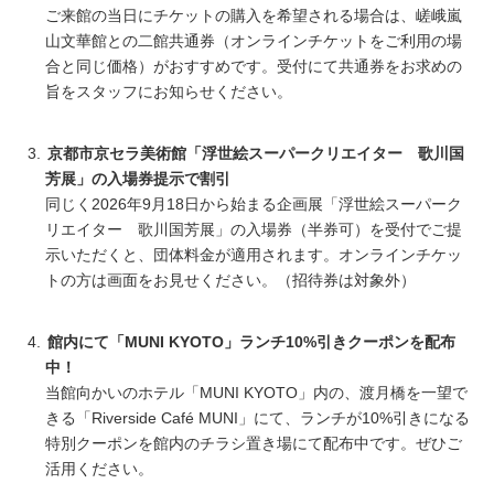
ご来館の当日にチケットの購入を希望される場合は、嵯峨嵐
山文華館との二館共通券（オンラインチケットをご利用の場
合と同じ価格）がおすすめです。受付にて共通券をお求めの
旨をスタッフにお知らせください。
京都市京セラ美術館「浮世絵スーパークリエイター 歌川国
芳展」の入場券提示で割引
同じく2026年9月18日から始まる企画展「浮世絵スーパーク
リエイター 歌川国芳展」の入場券（半券可）を受付でご提
示いただくと、団体料金が適用されます。オンラインチケッ
トの方は画面をお見せください。（招待券は対象外）
館内にて「MUNI KYOTO」ランチ10%引きクーポンを配布
中！
当館向かいのホテル「MUNI KYOTO」内の、渡月橋を一望で
きる「Riverside Café MUNI」にて、ランチが10%引きになる
特別クーポンを館内のチラシ置き場にて配布中です。ぜひご
活用ください。