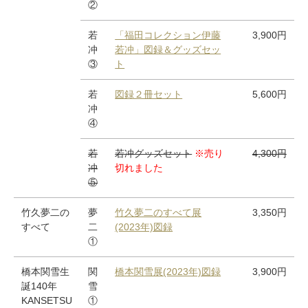
②
若
「福田コレクション伊藤
3,900円
冲
若冲」図録＆グッズセッ
③
ト
若
図録２冊セット
5,600円
冲
④
若
若冲グッズセット
※売り
4,300円
冲
切れました
⑤
竹久夢二の
夢
竹久夢二のすべて展
3,350円
すべて
二
(2023年)図録
①
橋本関雪生
関
橋本関雪展(2023年)図録
3,900円
誕140年
雪
KANSETSU
①