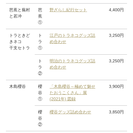
芭蕉と蕪村
芭
野ざらし紀行セット
4,400円
と若冲
蕉
①
トラときど
ト
江戸のトラネコグッズ詰
3,250円
きネコ
ラ
め合わせ
干支セトラ
①
ト
明治のトラネコグッズ詰
3,250円
ラ
め合わせ
②
木島櫻谷
櫻
「木島櫻谷～極めて魅せ
3,900円
谷
たおうこくさん」展
①
(2021年) 図録
櫻
櫻谷グッズ詰め合わせ
3,850円
谷
②