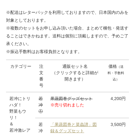
※配送はレターパックを利用しておりますので、日本国内のみを
対象としております。
※複数のセットをお申し込み頂いた場合、まとめて梱包・発送す
ることはできかねます。送料は個別に頂戴しますので、予めご了
承ください。
※振込手数料はお客様負担となります。
カテゴリー
注
通販セット名
価格
（送
文
（クリックすると詳細が
料・手数料
番
開きます）
込）
号
若冲にトリ
若
果蔬図巻グッズセット
4,200円
ハダ！
冲
※売り切れました
野菜もウ
①
リ！
＆
若
「果蔬図巻と菜蟲譜」図
3,500円
若冲激レア
冲
録＆グッズセット