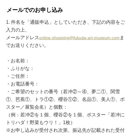
メールでのお申し込み
1. 件名を「通販申込」としていただき、下記の内容をご
入力の上、
メールアドレス
ま
online-shopping@fukuda-art-museum.com
でお送りください。
・お名前：
・ふりがな：
・ご住所：
・お電話番号：
・ご希望のセットの番号（若冲②～④、夢二①、関雪
①、芭蕉①、トラ①②、櫻谷①②、名品①、美人①、ポ
スター／展覧会名）と個数：
（例：若冲②を１個、櫻谷②を１個、ポスター「若冲に
トリハダ！野菜もウリ！」1枚）
※お申し込みが受付され次第、振込先が記載された受付