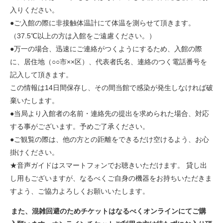
入りください。
●ご入館の際に非接触体温計にて体温を測らせて頂きます。
（37.5℃以上の方は入館をご遠慮ください。）
●万一の場合、迅速にご連絡がつくようにするため、入館の際
に、居住地（○○市××区）、代表者氏名、連絡のつく電話番号を
記入して頂きます。
この情報は14日間保存し、その間当館で感染が発生しなければ破
棄いたします。
●当局より入館者の名前・連絡先の提出を求められた場合、対応
する事がございます。予めご了承ください。
●ご観覧の際は、他の方との距離をできるだけ空けるよう、お心
掛けください。
★音声ガイドはスマートフォンでお聴きいただけます。 貸し出
し用もございますが、なるべくご自身の機器をお持ちいただきま
すよう、ご協力よろしくお願いいたします。
また、混雑回避のためチケットはなるべくオンラインにてご購