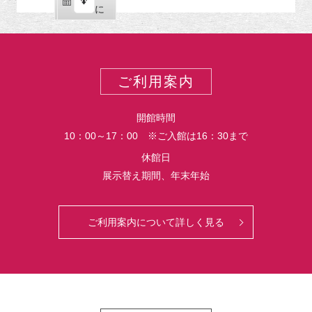
ー
購
エ
で
に
ポ
読
ク
ー
ス
ト
ポ
ー
ご利用案内
ト
開館時間
10：00～17：00 ※ご入館は16：30まで
休館日
展示替え期間、年末年始
ご利用案内について詳しく見る