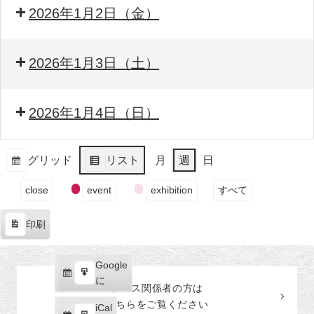
2026年1月2日（金）
2026年1月3日（土）
2026年1月4日（日）
グリッド
リスト
月
週
日
表
表
イ
示
示
close
event
exhibition
すべて
ベ
ン
印刷
ト
表
の
示
カ
Google
Google
テ
購
エ
で
に
プレス関係者の
方
は
ゴ
読
ク
こちらをご覧ください
リ
iCal
iCal
ス