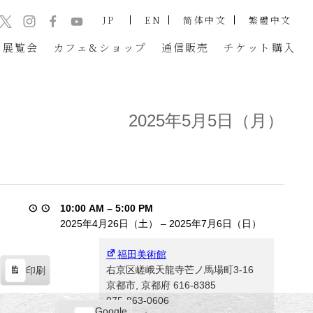
JP
EN
简体中文
繁體中文
展覧会
カフェ&ショップ
通信販売
チケット
購入
2025年5月5日（月）
10:00 AM
–
5:00 PM
2025年4月26日（土）
–
2025年7月6日（日）
福田美術館
右京区嵯峨天龍寺芒ノ馬場町3-16
印刷
表
京都市
,
京都府
616-8385
示
075-863-0606
Google
Google