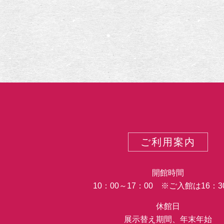
谷
画
三
昧
の
生
涯
ご利用案内
開館時間
10：00～17：00 ※ご入館は16：
休館日
展示替え期間、年末年始