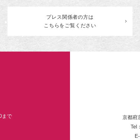
の
カ
プレス関係者の
方
は
テ
ゴ
こちらをご覧ください
リ
ー
30まで
京都府
Tel
E