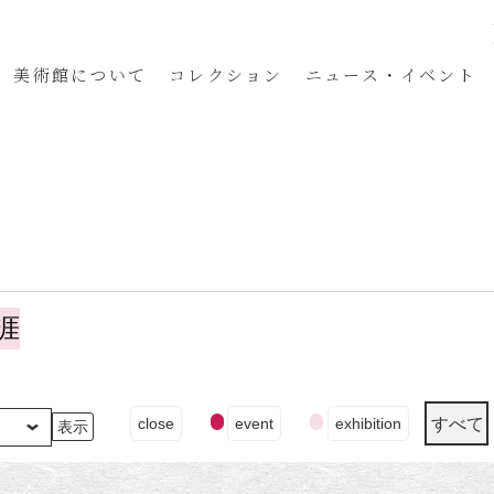
美術館
について
コレクション
ニュース・イベント
涯
イ
すべて
close
event
exhibition
ベ
ン
ト