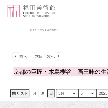
TOP
My Calendar
前へ
本日
次へ
京
京都の巨匠・木島櫻谷 画三昧の生
都
の
巨
匠・
リスト
月
週
日
月
日
年
表
木
示
島
櫻