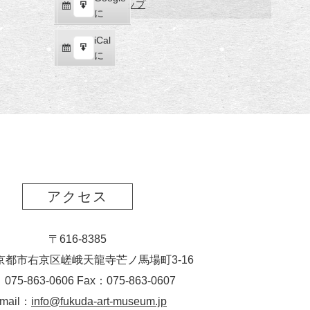
福
マップ
購
エ
で
に
田
読
ク
美
iCal
iCal
ス
術
購
エ
で
に
ポ
館
読
ク
ー
ス
ト
ポ
ー
ト
アクセス
〒616-8385
京都市右京区嵯峨天龍寺芒ノ馬場
町
3-16
：075-863-0606 Fax：075-863-0607
-mail：
info@fukuda-art-museum.jp