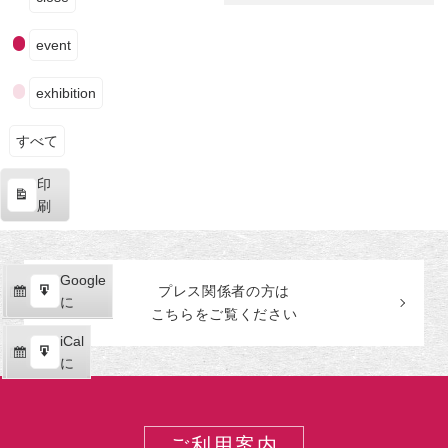
の
田
ベ
生
美
ン
event
涯
術
ト
館
の
exhibition
カ
テ
ゴ
すべて
リ
印
ー
表
刷
示
Google
Google
プレス関係者の
方
は
購
エ
で
に
こちらをご覧ください
読
ク
iCal
iCal
ス
購
エ
で
に
ポ
読
ク
ー
ス
ト
ポ
ご利用案内