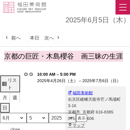
2025年6月5日（木）
前へ
本日
次へ
京
京都の巨匠・木島櫻谷 画三昧の生涯
都
の
巨
10:00 AM
–
5:00 PM
匠・
リス
2025年4月26日（土）
–
2025年7月6日（日）
木
表
ト
島
福田美術館
示
月
週
櫻
右京区嵯峨天龍寺芒ノ馬場町
谷
3-16
日
画
京都市
,
京都府
616-8385
三
075-863-0606
月
日
年
昧
福
マップ
イ
close