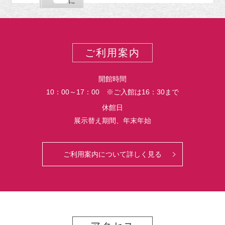
購
エ
で
に
ポ
読
ク
ー
ス
ト
ポ
ー
ご利用案内
ト
開館時間
10：00～17：00 ※ご入館は16：30まで
休館日
展示替え期間、年末年始
ご利用案内について詳しく見る