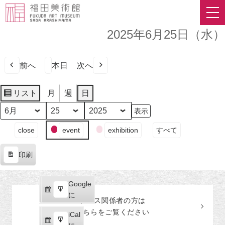
2025年6月25日（水）
前へ
本日
次へ
リスト
月
週
日
表
示
月
日
年
イ
close
event
exhibition
すべて
ベ
ン
印刷
ト
表
の
示
カ
Google
Google
テ
購
エ
で
に
プレス関係者の
方
は
ゴ
読
ク
こちらをご覧ください
リ
iCal
iCal
ス
ー