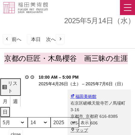
2025年5月14日（水）
前へ
本日
次へ
京
京都の巨匠・木島櫻谷 画三昧の生涯
都
の
巨
10:00 AM
–
5:00 PM
匠・
リス
2025年4月26日（土）
–
2025年7月6日（日）
木
表
ト
島
福田美術館
示
月
週
櫻
右京区嵯峨天龍寺芒ノ馬場町
谷
3-16
日
画
京都市
,
京都府
616-8385
三
075-863-0606
月
日
年
昧
福
マップ
イ
close