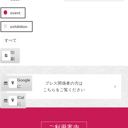
の
田
ベ
生
美
ン
event
涯
術
ト
館
の
exhibition
カ
テ
ゴ
すべて
リ
印
ー
表
刷
示
Google
Google
プレス関係者の
方
は
購
エ
で
に
こちらをご覧ください
読
ク
iCal
iCal
ス
購
エ
で
に
ポ
読
ク
ー
ス
ト
ポ
ご利用案内