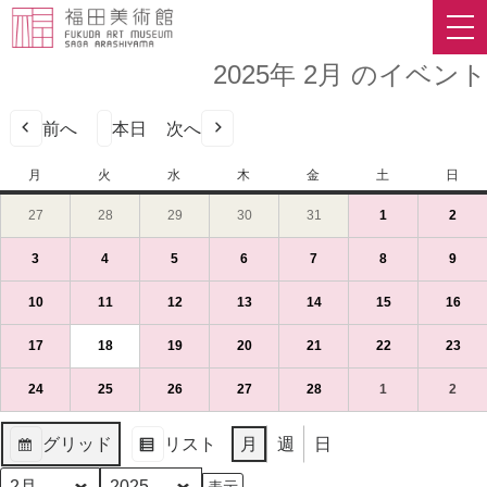
2025年 2月 のイベント
前へ
本日
次へ
月
月
火
火
水
水
木
木
金
金
土
土
日
日
曜
曜
曜
曜
曜
曜
曜
27
2025
28
2025
29
2025
30
2025
31
2025
1
2025
(1
2
2025
(1
日
日
日
日
日
日
日
年
年
年
年
年
年
件
年
件
1
1
1
1
1
2
の
2
の
3
2025
(1
4
2025
(1
5
2025
(1
6
2025
(1
7
2025
(1
8
2025
(1
9
2025
(1
月
月
月
月
月
月
イ
月
イ
年
件
年
件
年
件
年
件
年
件
年
件
年
件
27
28
29
30
31
1
ベ
2
ベ
2
の
2
の
2
の
2
の
2
の
2
の
2
の
10
2025
(1
11
2025
(1
12
2025
(1
13
2025
(1
14
2025
(1
15
2025
(1
16
202
(1
日
日
日
日
日
日
ン
日
ン
月
イ
月
イ
月
イ
月
イ
月
イ
月
イ
月
イ
年
件
年
件
年
件
年
件
年
件
年
件
年
件
（月）
（火）
（水）
（木）
（金）
（土）
ト)
（日
ト)
3
ベ
4
ベ
5
ベ
6
ベ
7
ベ
8
ベ
9
ベ
2
の
2
の
2
の
2
の
2
の
2
の
2
の
17
2025
(1
18
2025
(1
19
2025
(1
20
2025
(1
21
2025
(1
22
2025
(1
23
202
(1
日
ン
日
ン
日
ン
日
ン
日
ン
日
ン
日
ン
月
イ
月
イ
月
イ
月
イ
月
イ
月
イ
月
イ
年
件
年
件
年
件
年
件
年
件
年
件
年
件
（月）
ト)
（火）
ト)
（水）
ト)
（木）
ト)
（金）
ト)
（土）
ト)
（日
ト)
10
ベ
11
ベ
12
ベ
13
ベ
14
ベ
15
ベ
16
ベ
2
の
2
の
2
の
2
の
2
の
2
の
2
の
24
2025
(1
25
2025
(1
26
2025
(1
27
2025
(1
28
2025
(1
1
2025
(1
2
2025
(1
日
ン
日
ン
日
ン
日
ン
日
ン
日
ン
日
ン
月
イ
月
イ
月
イ
月
イ
月
イ
月
イ
月
イ
年
件
年
件
年
件
年
件
年
件
年
件
年
件
（月）
ト)
（火）
ト)
（水）
ト)
（木）
ト)
（金）
ト)
（土）
ト)
（日
ト)
17
ベ
18
ベ
19
ベ
20
ベ
21
ベ
22
ベ
23
ベ
2
の
2
の
2
の
2
の
2
の
3
の
3
の
グリッド
リスト
月
週
日
日
ン
日
ン
日
ン
日
ン
日
ン
日
ン
日
ン
月
イ
月
イ
月
イ
月
イ
月
イ
月
イ
月
イ
表
表
（月）
ト)
（火）
ト)
（水）
ト)
（木）
ト)
（金）
ト)
（土）
ト)
（日
ト)
24
ベ
25
ベ
26
ベ
27
ベ
28
ベ
1
ベ
2
ベ
示
示