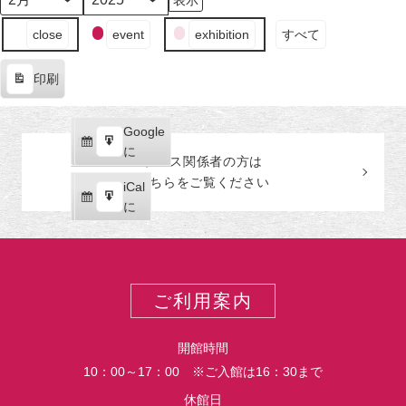
日
ン
日
ン
日
ン
日
ン
日
ン
日
ン
日
ン
月
年
（月）
ト)
（火）
ト)
（水）
ト)
（木）
ト)
（金）
ト)
（土）
ト)
（日
ト)
イ
close
event
exhibition
すべて
ベ
ン
印刷
ト
表
の
示
カ
Google
Google
テ
購
エ
で
に
プレス関係者の
方
は
ゴ
読
ク
こちらをご覧ください
リ
iCal
iCal
ス
ー
購
エ
で
に
ポ
読
ク
ー
ス
ト
ポ
ー
ご利用案内
ト
開館時間
10：00～17：00 ※ご入館は16：30まで
休館日