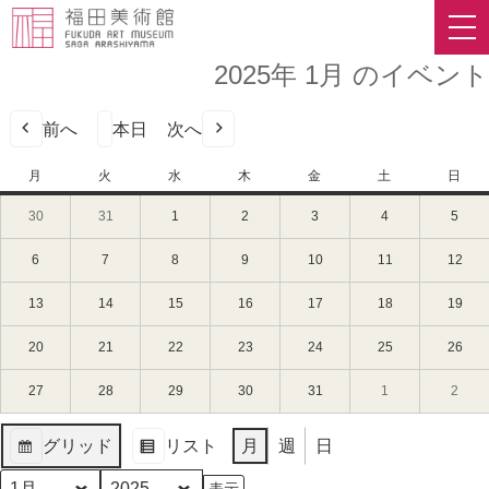
2025年 1月 のイベント
前へ
本日
次へ
月
月
火
火
水
水
木
木
金
金
土
土
日
日
曜
曜
曜
曜
曜
曜
曜
30
2024
31
2024
1
2025
2
2025
3
2025
4
2025
5
2025
日
日
日
日
日
日
日
年
年
年
年
年
年
年
12
12
1
1
1
1
1
6
2025
7
2025
8
2025
9
2025
10
2025
11
2025
12
202
月
月
月
月
月
月
月
年
年
年
年
年
年
年
30
31
1
2
3
4
5
1
1
1
1
1
1
1
13
2025
14
2025
15
2025
16
2025
17
2025
18
2025
19
202
日
日
日
日
日
日
日
月
月
月
月
月
月
月
年
年
年
年
年
年
年
（月）
（火）
（水）
（木）
（金）
（土）
（日
6
7
8
9
10
11
12
1
1
1
1
1
1
1
20
2025
21
2025
22
2025
23
2025
24
2025
25
2025
26
202
日
日
日
日
日
日
日
月
月
月
月
月
月
月
年
年
年
年
年
年
年
（月）
（火）
（水）
（木）
（金）
（土）
（日
13
14
15
16
17
18
19
1
1
1
1
1
1
1
27
2025
28
2025
29
2025
30
2025
31
2025
1
2025
2
2025
日
日
日
日
日
日
日
月
月
月
月
月
月
月
年
年
年
年
年
年
年
（月）
（火）
（水）
（木）
（金）
（土）
（日
20
21
22
23
24
25
26
1
1
1
1
1
2
2
グリッド
リスト
月
週
日
日
日
日
日
日
日
日
月
月
月
月
月
月
月
表
表
（月）
（火）
（水）
（木）
（金）
（土）
（日
27
28
29
30
31
1
2
示
示