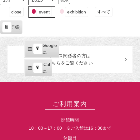
日
日
日
日
日
日
日
月
年
（月）
（火）
（水）
（木）
（金）
（土）
（日
イ
close
event
exhibition
すべて
ベ
ン
印刷
ト
表
の
示
カ
Google
Google
テ
購
エ
で
に
プレス関係者の
方
は
ゴ
読
ク
こちらをご覧ください
リ
iCal
iCal
ス
ー
購
エ
で
に
ポ
読
ク
ー
ス
ト
ポ
ー
ご利用案内
ト
開館時間
10：00～17：00 ※ご入館は16：30まで
休館日