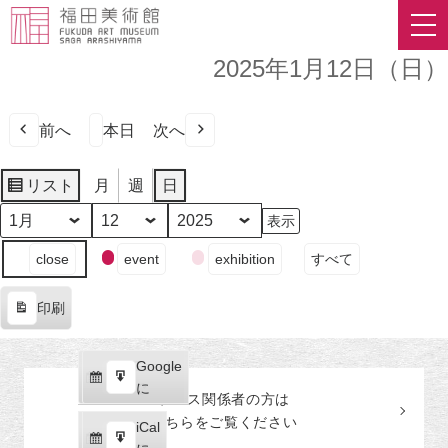
2025年1月12日（日）
前へ
本日
次へ
リスト
月
週
日
表
示
月
日
年
イ
close
event
exhibition
すべて
ベ
ン
印刷
ト
表
の
示
カ
Google
Google
テ
購
エ
で
に
プレス関係者の
方
は
ゴ
読
ク
こちらをご覧ください
リ
iCal
iCal
ス
ー