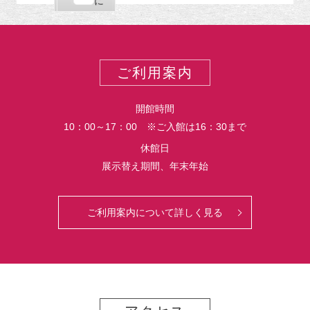
購
エ
で
に
ポ
読
ク
ー
ス
ト
ポ
ー
ご利用案内
ト
開館時間
10：00～17：00 ※ご入館は16：30まで
休館日
展示替え期間、年末年始
ご利用案内について詳しく見る