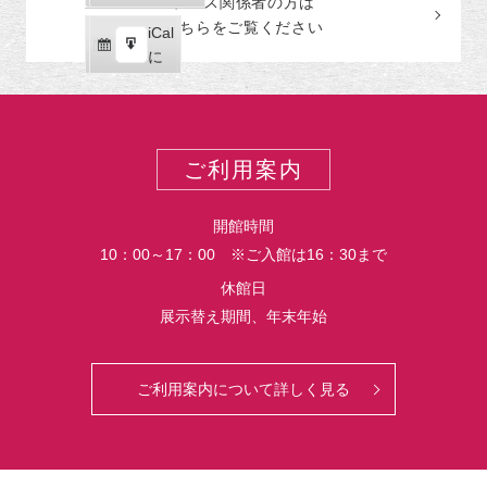
プレス関係者の
方
は
ゴ
読
ク
こちらをご覧ください
リ
iCal
iCal
ス
ー
購
エ
で
に
ポ
読
ク
ー
ス
ト
ポ
ー
ご利用案内
ト
開館時間
10：00～17：00 ※ご入館は16：30まで
休館日
展示替え期間、年末年始
ご利用案内について詳しく見る