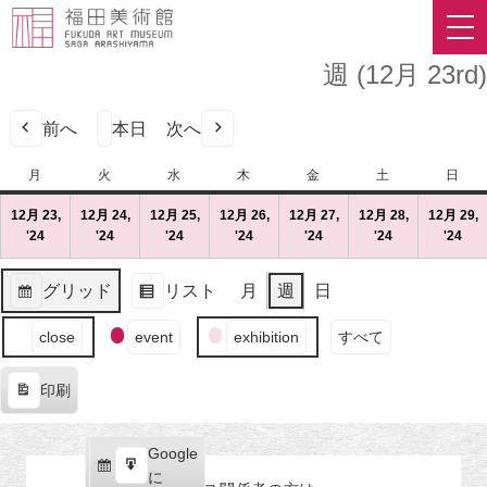
週 (12月 23rd)
前へ
本日
次へ
月
月
火
火
水
水
木
木
金
金
土
土
日
日
曜
曜
曜
曜
曜
曜
曜
12月 23,
12月 24,
12月 25,
12月 26,
12月 27,
12月 28,
12月 29,
日
日
日
日
日
日
日
'24
2024
(1
'24
2024
(1
'24
2024
(1
'24
2024
(1
'24
2024
(1
'24
2024
(1
'24
202
(1
年
件
年
件
年
件
年
件
年
件
年
件
年
件
12
の
12
の
12
の
12
の
12
の
12
の
12
の
グリッド
リスト
月
週
日
月
イ
月
イ
月
イ
月
イ
月
イ
月
イ
月
イ
表
表
23
ベ
24
ベ
25
ベ
26
ベ
27
ベ
28
ベ
29
ベ
イ
示
示
close
event
exhibition
すべて
日
ン
日
ン
日
ン
日
ン
日
ン
日
ン
日
ン
ベ
（月）
ト)
（火）
ト)
（水）
ト)
（木）
ト)
（金）
ト)
（土）
ト)
（
ト)
ン
印刷
ト
表
の
示
カ
Google
Google
テ
購
エ
で
に