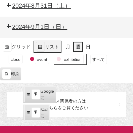
2024年8月31日（土）
2024年9月1日（日）
グリッド
リスト
月
週
日
表
表
イ
示
示
close
event
exhibition
すべて
ベ
ン
印刷
ト
表
の
示
カ
Google
Google
テ
購
エ
で
に
プレス関係者の
方
は
ゴ
読
ク
こちらをご覧ください
リ
iCal
iCal
ス
ー
購
エ
で
に
ポ
読
ク
ー
ス
ト