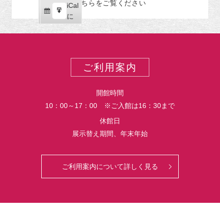
こちらをご覧ください
リ
iCal
iCal
ス
ー
購
エ
で
に
ポ
読
ク
ー
ス
ト
ポ
ー
ご利用案内
ト
開館時間
10：00～17：00 ※ご入館は16：30まで
休館日
展示替え期間、年末年始
ご利用案内について詳しく見る