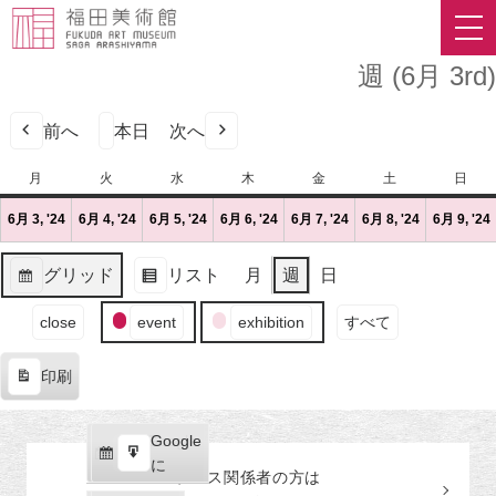
週 (6月 3rd)
前へ
本日
次へ
月
月
火
火
水
水
木
木
金
金
土
土
日
日
曜
曜
曜
曜
曜
曜
曜
6月 3, '24
2024
(1
6月 4, '24
2024
(1
6月 5, '24
2024
(1
6月 6, '24
2024
(1
6月 7, '24
2024
(1
6月 8, '24
2024
(1
6月 9, '24
(
日
日
日
日
日
日
日
年
件
年
件
年
件
年
件
年
件
年
件
6
の
6
の
6
の
6
の
6
の
6
の
グリッド
リスト
月
週
日
月
イ
月
イ
月
イ
月
イ
月
イ
月
イ
表
表
3
ベ
4
ベ
5
ベ
6
ベ
7
ベ
8
ベ
イ
示
示
close
event
exhibition
すべて
日
ン
日
ン
日
ン
日
ン
日
ン
日
ン
ベ
（月）
ト)
（火）
ト)
（水）
ト)
（木）
ト)
（金）
ト)
（土）
ト)
ン
印刷
ト
表
の
示
カ
Google
Google
テ
購
エ
で
に
プレス関係者の
方
は
ゴ
読
ク