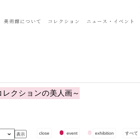
美術館
について
コレクション
ニュース・イベント
コレクションの美人画～
イ
close
event
exhibition
すべて
ベ