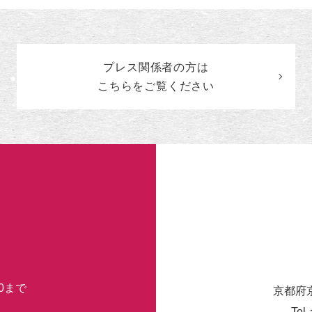
ン
ト
の
カ
プレス関係者の
方
は
テ
ゴ
こちらをご覧ください
リ
ー
30まで
京都府
Tel