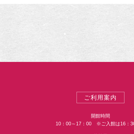
示
麗
す
ぎ
た
～
福
田
コ
レ
ク
シ
ョ
ン
の
ご利用案内
美
人
画
開館時間
～
10：00～17：00 ※ご入館は16：