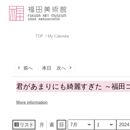
TOP
My Calendar
前へ
本日
次へ
君
君があまりにも綺麗すぎた ～福田
が
あ
More information
ま
り
に
も
リスト
月
週
日
月
日
年
表
綺