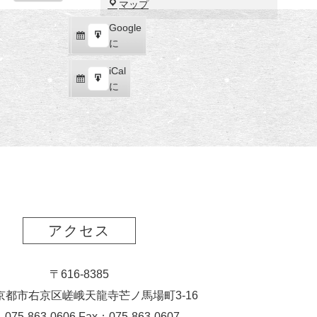
福
マップ
示
田
Google
Google
美
購
エ
で
に
術
読
ク
館
iCal
iCal
ス
購
エ
で
に
ポ
読
ク
ー
ス
ト
ポ
ー
ト
アクセス
〒616-8385
京都市右京区嵯峨天龍寺芒ノ馬場
町
3-16
：075-863-0606 Fax：075-863-0607