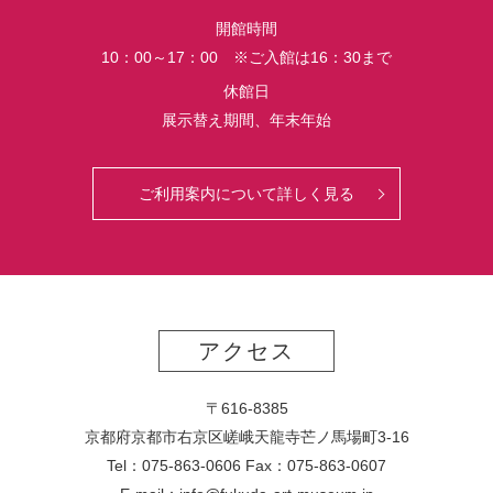
界
開館時間
初
10：00～17：00 ※ご入館は16：30まで
公
開
休館日
さ
展示替え期間、年末年始
れ
る
っ
ご利用案内について詳しく見る
て
マ
ジ？！
アクセス
〒616-8385
京都府京都市右京区嵯峨天龍寺芒ノ馬場
町
3-16
Tel：075-863-0606 Fax：075-863-0607