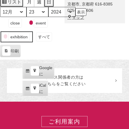
に
リスト
月
週
日
京都市
,
京都府
616-8385
表
舞
075-863-0606
示
い
月
日
年
福
マップ
降
イ
close
event
田
り
ベ
美
た
ン
術
exhibition
すべて
奇
ト
館
跡！
の
印刷
伊
カ
表
藤
テ
示
若
ゴ
Google
Google
冲
リ
購
エ
で
に
の
ー
プレス関係者の
方
は
読
ク
激
こちらをご覧ください
iCal
iCal
ス
レ
購
エ
で
に
ポ
ア
読
ク
ー
な
ス
ト
巻
ポ
物
ー
ご利用案内
が
ト
世