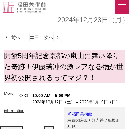
2024年12月23日（月）
前へ
本日
次へ
開
開館5周年記念京都の嵐山に舞い降り
館
た奇跡！伊藤若冲の激レアな巻物が世
5
周
界初公開されるってマジ？！
年
記
念
More
10:00 AM
–
5:00 PM
京
2024年10月12日（土）
–
2025年1月19日（日）
都
の
information
福田美術館
嵐
右京区嵯峨天龍寺芒ノ馬場町
山
3-16