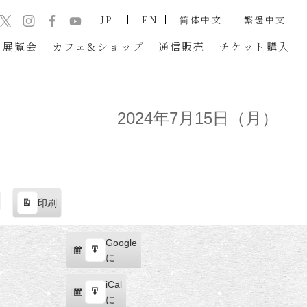
JP
EN
简体中文
繁體中文
展覧会
カフェ&ショップ
通信販売
チケット
購入
2024年7月15日（月）
印刷
表
示
Google
Google
購
エ
で
に
読
ク
iCal
iCal
ス
購
エ
で
に
ポ