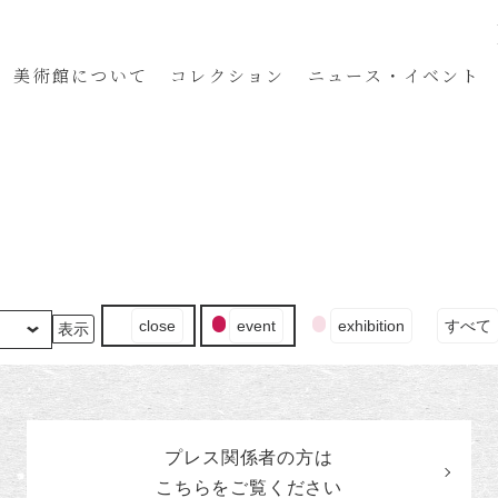
美術館
について
コレクション
ニュース・イベント
イ
close
event
exhibition
すべて
ベ
ン
ト
の
カ
プレス関係者の
方
は
テ
ゴ
こちらをご覧ください