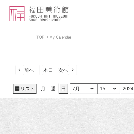
TOP
My Calendar
前へ
本日
次へ
リスト
月
週
日
月
日
年
表
示