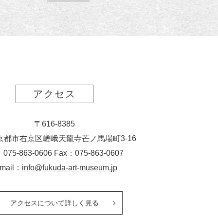
読
ク
ー
ス
ト
ポ
ー
ト
アクセス
〒616-8385
京都市右京区嵯峨天龍寺芒ノ馬場
町
3-16
：075-863-0606 Fax：075-863-0607
-mail：
info@fukuda-art-museum.jp
アクセスについて詳しく見る