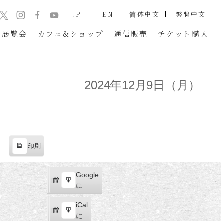
JP
EN
简体中文
繁體中文
展覧会
カフェ&ショップ
通信販売
チケット
購入
2024年12月9日（月）
印刷
表
示
Google
Google
購
エ
で
に
読
ク
iCal
iCal
ス
購
エ
で
に
ポ