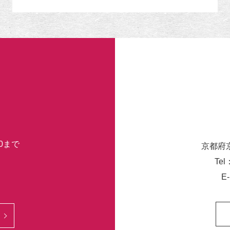
リ
ー
30まで
京都府
Tel
E