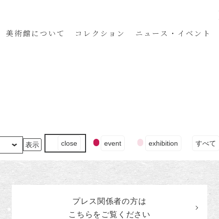
美術館
について
コレクション
ニュース・イベント
イ
close
event
exhibition
すべて
ベ
ン
ト
の
カ
プレス関係者の
方
は
テ
ゴ
こちらをご覧ください