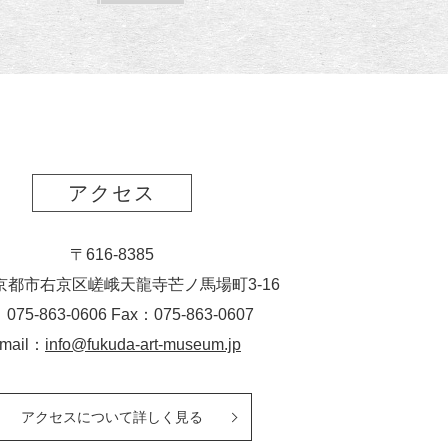
読
ク
ー
ス
ト
ポ
ー
ト
アクセス
〒616-8385
京都市右京区嵯峨天龍寺芒ノ馬場
町
3-16
：075-863-0606 Fax：075-863-0607
-mail：
info@fukuda-art-museum.jp
アクセスについて詳しく見る