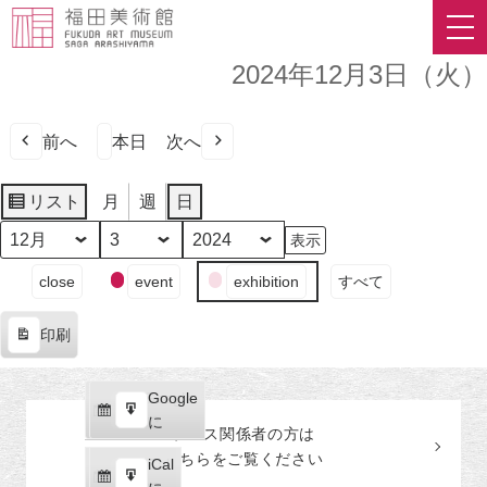
2024年12月3日（火）
前へ
本日
次へ
リスト
月
週
日
表
示
月
日
年
イ
close
event
exhibition
すべて
ベ
ン
印刷
ト
表
の
示
カ
Google
Google
テ
購
エ
で
に
プレス関係者の
方
は
ゴ
読
ク
こちらをご覧ください
リ
iCal
iCal
ス
ー