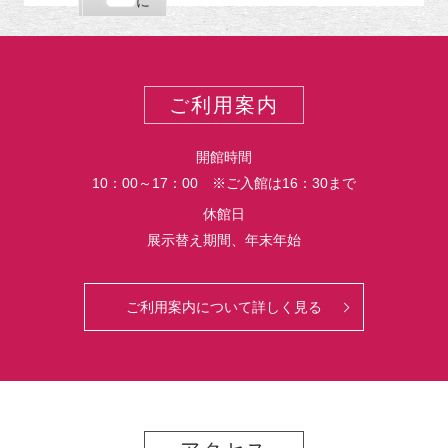
購
エ
で
に
ポ
読
ク
ー
ス
ト
ポ
ー
ご利用案内
ト
開館時間
10：00～17：00 ※ご入館は16：30まで
休館日
展示替え期間、年末年始
ご利用案内について詳しく見る