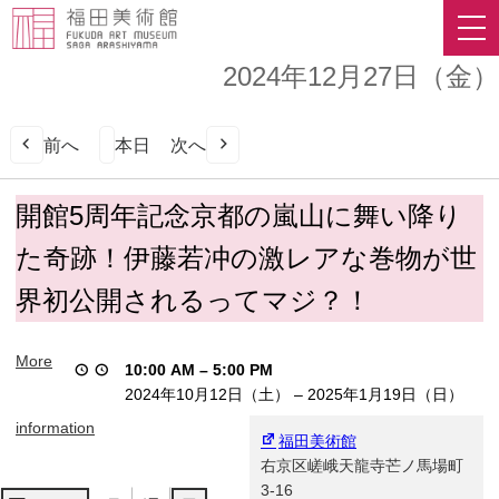
2024年12月27日（金）
前へ
本日
次へ
開
開館5周年記念京都の嵐山に舞い降り
館
た奇跡！伊藤若冲の激レアな巻物が世
5
周
界初公開されるってマジ？！
年
記
念
More
10:00 AM
–
5:00 PM
京
2024年10月12日（土）
–
2025年1月19日（日）
都
の
information
福田美術館
嵐
右京区嵯峨天龍寺芒ノ馬場町
山
3-16