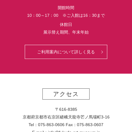
界
開館時間
初
10：00～17：00 ※ご入館は16：30まで
公
開
休館日
さ
展示替え期間、年末年始
れ
る
っ
ご利用案内について詳しく見る
て
マ
ジ？！
アクセス
〒616-8385
京都府京都市右京区嵯峨天龍寺芒ノ馬場
町
3-16
Tel：075-863-0606 Fax：075-863-0607