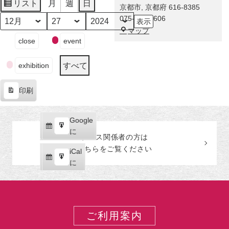
に
リスト
月
週
日
京都市
,
京都府
616-8385
表
舞
075-863-0606
示
い
月
日
年
福
マップ
降
イ
close
event
田
り
ベ
美
た
ン
術
すべて
exhibition
奇
ト
館
跡！
の
印刷
伊
カ
表
藤
テ
示
若
ゴ
Google
Google
冲
リ
購
エ
で
に
の
ー
プレス関係者の
方
は
読
ク
激
こちらをご覧ください
iCal
iCal
ス
レ
購
エ
で
に
ポ
ア
読
ク
ー
な
ス
ト
巻
ポ
物
ー
ご利用案内
が
ト
世