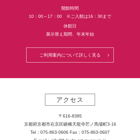
界
開館時間
初
10：00～17：00 ※ご入館は16：30まで
公
開
休館日
さ
展示替え期間、年末年始
れ
る
っ
ご利用案内について詳しく見る
て
マ
ジ？！
アクセス
〒616-8385
京都府京都市右京区嵯峨天龍寺芒ノ馬場
町
3-16
Tel：075-863-0606 Fax：075-863-0607