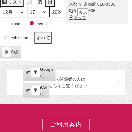
に
リスト
月
週
日
京都市
,
京都府
616-8385
表
舞
075-863-0606
示
い
月
日
年
福
マップ
降
イ
close
event
田
り
ベ
美
た
ン
術
すべて
exhibition
奇
ト
館
跡！
の
印刷
伊
カ
表
藤
テ
示
若
ゴ
Google
Google
冲
リ
購
エ
で
に
の
ー
プレス関係者の
方
は
読
ク
激
こちらをご覧ください
iCal
iCal
ス
レ
購
エ
で
に
ポ
ア
読
ク
ー
な
ス
ト
巻
ポ
物
ー
ご利用案内
が
ト
世