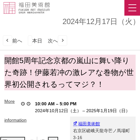
2024年12月17日（火）
前へ
本日
次へ
開
開館5周年記念京都の嵐山に舞い降り
館
た奇跡！伊藤若冲の激レアな巻物が世
5
周
界初公開されるってマジ？！
年
記
念
More
10:00 AM
–
5:00 PM
京
2024年10月12日（土）
–
2025年1月19日（日）
都
の
information
福田美術館
嵐
右京区嵯峨天龍寺芒ノ馬場町
山
3-16