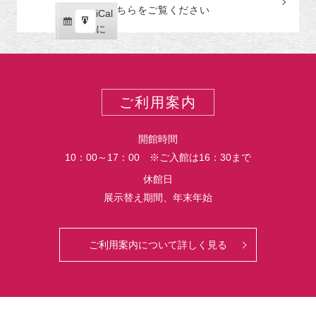
読
ク
こちらをご覧ください
リ
iCal
iCal
ス
ー
購
エ
で
に
ポ
読
ク
ー
ス
ト
ポ
ー
ご利用案内
ト
開館時間
10：00～17：00 ※ご入館は16：30まで
休館日
展示替え期間、年末年始
ご利用案内について詳しく見る