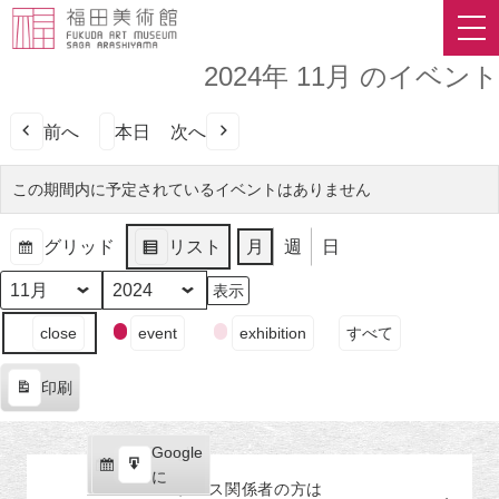
2024年 11月 のイベント
前へ
本日
次へ
この期間内に予定されているイベントはありません
グリッド
リスト
月
週
日
表
表
示
示
月
年
イ
close
event
exhibition
すべて
ベ
ン
印刷
ト
表
の
示
カ
Google
Google
テ
購
エ
で
に
プレス関係者の
方
は
ゴ