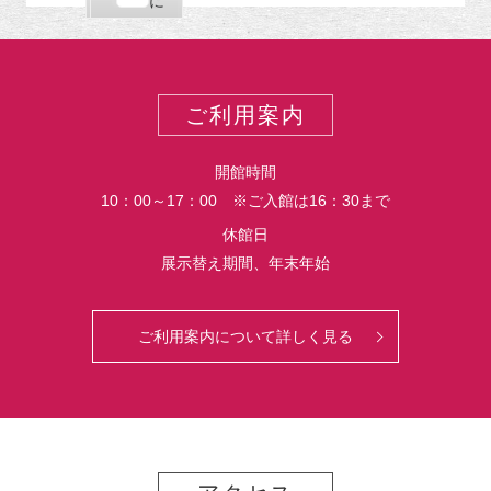
購
エ
で
に
ポ
読
ク
ー
ス
ト
ポ
ー
ご利用案内
ト
開館時間
10：00～17：00 ※ご入館は16：30まで
休館日
展示替え期間、年末年始
ご利用案内について詳しく見る