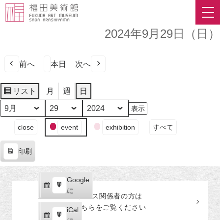
2024年9月29日（日）
前へ
本日
次へ
リスト
月
週
日
表
示
月
日
年
イ
close
event
exhibition
すべて
ベ
ン
印刷
ト
表
の
示
カ
Google
Google
テ
購
エ
で
に
プレス関係者の
方
は
ゴ
読
ク
こちらをご覧ください
リ
iCal
iCal
ス
ー