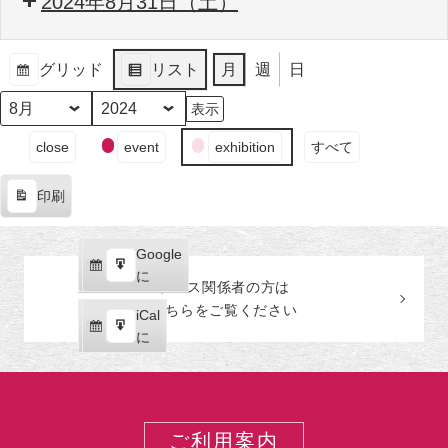
2024年8月31日（土）
グリッド
リスト
月
週
日
表
表
示
示
月
年
イ
close
event
exhibition
すべて
ベ
ン
印刷
ト
表
の
示
カ
Google
Google
テ
購
エ
で
に
プレス関係者の
方
は
ゴ
読
ク
こちらをご覧ください
リ
iCal
iCal
ス
ー
購
エ
で
に
ポ
読
ク
ー
ス
ト
ポ
ー
ご利用案内
ト