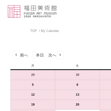
TOP
My Calendar
前へ
本日
次へ
月
月
火
火
曜
曜
29
2024
(1
30
2024
(1
日
日
年
件
年
件
7
の
7
の
5
2024
(1
6
2024
(1
月
イ
月
イ
年
件
年
件
29
ベ
30
ベ
8
の
8
の
12
2024
(1
13
2024
(1
日
ン
日
ン
月
イ
月
イ
年
件
年
件
（月）
ト)
（火）
ト)
5
ベ
6
ベ
8
の
8
の
19
2024
(1
20
2024
(1
日
ン
日
ン
月
イ
月
イ
年
件
年
件