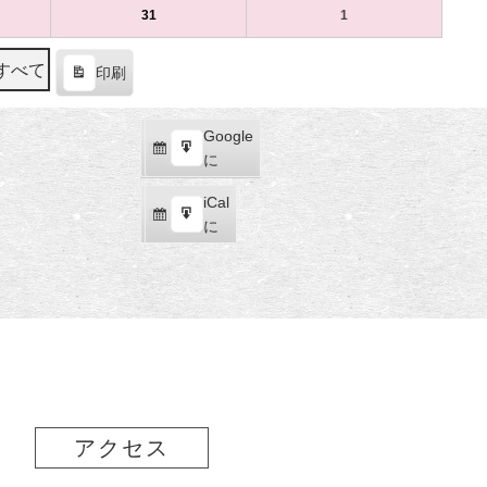
（土）
ト)
（日）
ト)
17
ベ
18
ベ
8
の
8
の
31
2024
(1
1
2024
(1
日
ン
日
ン
月
イ
月
イ
年
件
年
件
（土）
ト)
（日）
ト)
24
ベ
25
ベ
8
の
9
の
すべて
印刷
日
ン
日
ン
月
イ
月
イ
表
（土）
ト)
（日）
ト)
31
ベ
1
ベ
示
日
ン
日
ン
Google
Google
（土）
ト)
（日）
ト)
購
エ
で
に
読
ク
iCal
iCal
ス
購
エ
で
に
ポ
読
ク
ー
ス
ト
ポ
ー
ト
アクセス