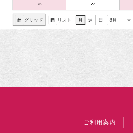
（月）
ト)
（火）
ト)
12
ベ
13
ベ
8
の
8
の
26
2024
(1
27
2024
(1
日
ン
日
ン
月
イ
月
イ
年
件
年
件
（月）
ト)
（火）
ト)
19
ベ
20
ベ
8
の
8
の
グリッド
リスト
月
週
日
日
ン
日
ン
月
イ
月
イ
月
年
表
表
（月）
ト)
（火）
ト)
26
ベ
27
ベ
示
示
日
ン
日
ン
（月）
ト)
（火）
ト)
ご利用案内