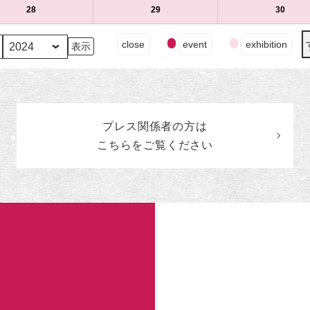
（水）
ト)
（木）
ト)
（金）
ト)
14
ベ
15
ベ
16
ベ
8
の
8
の
8
の
28
2024
(1
29
2024
(1
30
2024
(1
日
ン
日
ン
日
ン
月
イ
月
イ
月
イ
年
件
年
件
年
件
（水）
ト)
（木）
ト)
（金）
ト)
21
ベ
22
ベ
23
ベ
8
の
8
の
8
の
イ
close
event
exhibition
日
ン
日
ン
日
ン
月
イ
月
イ
月
イ
ベ
（水）
ト)
（木）
ト)
（金）
ト)
28
ベ
29
ベ
30
ベ
ン
日
ン
日
ン
日
ン
ト
（水）
ト)
（木）
ト)
（金）
ト)
の
カ
プレス関係者の
方
は
テ
ゴ
こちらをご覧ください
リ
ー