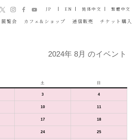
JP
EN
简体中文
繁體中文
展覧会
カフェ&ショップ
通信販売
チケット
購入
2024年 8月 のイベント
土
土
日
日
曜
曜
3
2024
(1
4
2024
(1
日
日
年
件
年
件
8
の
8
の
10
2024
(1
11
2024
(1
月
イ
月
イ
年
件
年
件
3
ベ
4
ベ
8
の
8
の
17
2024
(1
18
2024
(1
日
ン
日
ン
月
イ
月
イ
年
件
年
件
（土）
ト)
（日）
ト)
10
ベ
11
ベ
8
の
8
の
24
2024
(1
25
2024
(1
日
ン
日
ン
月
イ
月
イ
年
件
年
件