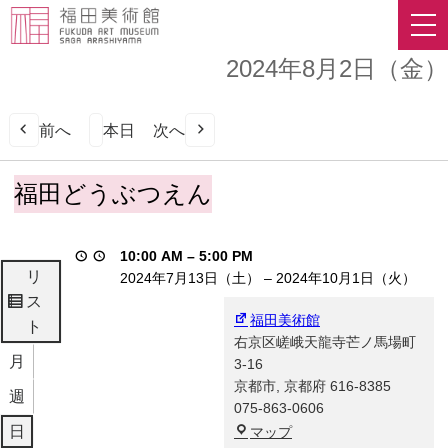
2024年8月2日（金）
前へ
本日
次へ
福
福田どうぶつえん
田
ど
う
10:00 AM
–
5:00 PM
ぶ
リ
2024年7月13日（土）
–
2024年10月1日（火）
つ
ス
表
え
福田美術館
ト
示
ん
右京区嵯峨天龍寺芒ノ馬場町
月
3-16
京都市
,
京都府
616-8385
週
075-863-0606
福
日
マップ