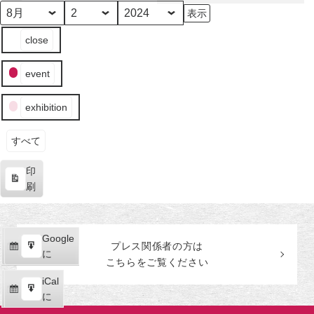
田
美
月
日
年
イ
術
close
ベ
館
ン
event
ト
の
exhibition
カ
テ
ゴ
すべて
リ
印
ー
表
刷
示
Google
Google
プレス関係者の
方
は
購
エ
で
に
こちらをご覧ください
読
ク
iCal
iCal
ス
購
エ
で
に
ポ
読
ク