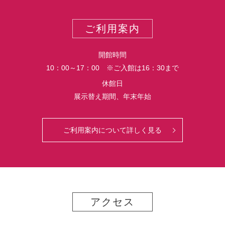
ー
ス
ト
ポ
ご利用案内
ー
ト
開館時間
10：00～17：00 ※ご入館は16：30まで
休館日
展示替え期間、年末年始
ご利用案内について詳しく見る
アクセス