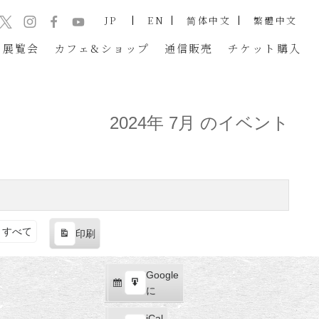
JP
EN
简体中文
繁體中文
展覧会
カフェ&ショップ
通信販売
チケット
購入
2024年 7月 のイベント
すべて
印刷
表
示
Google
Google
購
エ
で
に
読
ク
iCal
iCal