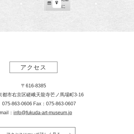
ス
購
エ
で
に
ポ
読
ク
ー
ス
ト
ポ
ー
ト
アクセス
〒616-8385
京都市右京区嵯峨天龍寺芒ノ馬場
町
3-16
：075-863-0606 Fax：075-863-0607
-mail：
info@fukuda-art-museum.jp