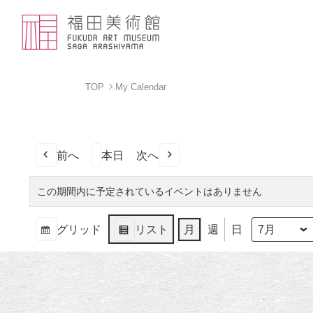
TOP
My Calendar
前へ
本日
次へ
この期間内に予定されているイベントはありません
グリッド
リスト
月
週
日
月
年
表
表
示
示