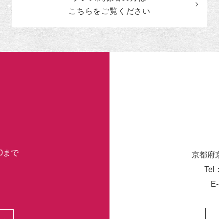
ゴ
こちらをご覧ください
リ
ー
30まで
京都府
Tel
E