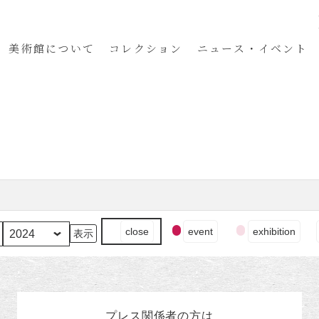
美術館
について
コレクション
ニュース・イベント
イ
close
event
exhibition
ベ
ン
ト
の
カ
プレス関係者の
方
は
テ