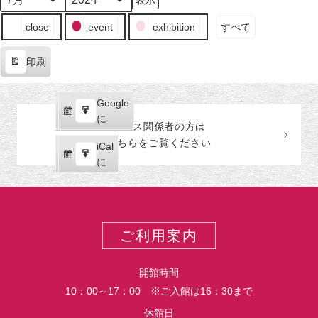
日
ン
日
ン
日
ン
日
ン
日
ン
日
ン
日
ン
月
年
（月）
ト)
（火）
ト)
（水）
ト)
（木）
ト)
（金）
ト)
（土）
ト)
（日
ト)
イ
close
event
exhibition
すべて
ベ
ン
印刷
ト
表
の
示
カ
Google
Google
テ
購
エ
で
に
プレス関係者の
方
は
ゴ
読
ク
こちらをご覧ください
リ
iCal
iCal
ス
ー
購
エ
で
に
ポ
読
ク
ー
ス
ト
ポ
ー
ご利用案内
ト
開館時間
10：00～17：00 ※ご入館は16：30まで
休館日