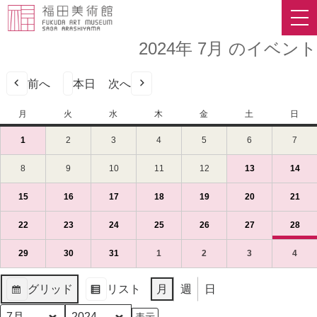
2024年 7月 のイベント
前へ
本日
次へ
月
月
火
火
水
水
木
木
金
金
土
土
日
日
曜
曜
曜
曜
曜
曜
曜
1
2024
(1
2
2024
3
2024
4
2024
5
2024
6
2024
7
2024
日
日
日
日
日
日
日
年
件
年
年
年
年
年
年
7
の
7
7
7
7
7
7
8
2024
9
2024
10
2024
11
2024
12
2024
13
2024
(1
14
202
(1
月
イ
月
月
月
月
月
月
年
年
年
年
年
年
件
年
件
1
ベ
2
3
4
5
6
7
7
7
7
7
7
7
の
7
の
15
2024
(1
16
2024
(1
17
2024
(1
18
2024
(1
19
2024
(1
20
2024
(1
21
202
(1
日
ン
日
日
日
日
日
日
月
月
月
月
月
月
イ
月
イ
年
件
年
件
年
件
年
件
年
件
年
件
年
件
（月）
ト)
（火）
（水）
（木）
（金）
（土）
（日
8
9
10
11
12
13
ベ
14
ベ
7
の
7
の
7
の
7
の
7
の
7
の
7
の
22
2024
(1
23
2024
(1
24
2024
(1
25
2024
(1
26
2024
(1
27
2024
(1
28
202
(2
日
日
日
日
日
日
ン
日
ン
月
イ
月
イ
月
イ
月
イ
月
イ
月
イ
月
イ
年
件
年
件
年
件
年
件
年
件
年
件
年
件
（月）
（火）
（水）
（木）
（金）
（土）
ト)
（日
ト)
15
ベ
16
ベ
17
ベ
18
ベ
19
ベ
20
ベ
21
ベ
7
の
7
の
7
の
7
の
7
の
7
の
7
の
29
2024
(1
30
2024
(1
31
2024
(1
1
2024
(1
2
2024
(1
3
2024
(1
4
2024
(1
日
ン
日
ン
日
ン
日
ン
日
ン
日
ン
日
ン
月
イ
月
イ
月
イ
月
イ
月
イ
月
イ
月
イ
年
件
年
件
年
件
年
件
年
件
年
件
年
件
（月）
ト)
（火）
ト)
（水）
ト)
（木）
ト)
（金）
ト)
（土）
ト)
（日
ト)
22
ベ
23
ベ
24
ベ
25
ベ
26
ベ
27
ベ
28
ベ
7
の
7
の
7
の
8
の
8
の
8
の
8
の
グリッド
リスト
月
週
日
日
ン
日
ン
日
ン
日
ン
日
ン
日
ン
日
ン
月
イ
月
イ
月
イ
月
イ
月
イ
月
イ
月
イ
表
表
（月）
ト)
（火）
ト)
（水）
ト)
（木）
ト)
（金）
ト)
（土）
ト)
（日
ト)
29
ベ
30
ベ
31
ベ
1
ベ
2
ベ
3
ベ
4
ベ
示
示