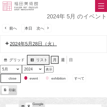
2024年 5月 のイベント
前へ
本日
次へ
2024年5月28日（火）
グリッド
リスト
月
週
日
表
表
示
示
月
年
イ
close
event
exhibition
すべて
ベ
ン
印刷
ト
表
の
示
カ
Google
Google