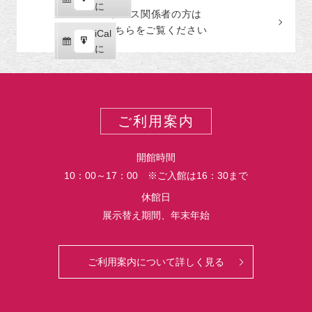
テ
購
エ
で
に
プレス関係者の
方
は
ゴ
読
ク
こちらをご覧ください
リ
iCal
iCal
ス
ー
購
エ
で
に
ポ
読
ク
ー
ス
ト
ポ
ー
ご利用案内
ト
開館時間
10：00～17：00 ※ご入館は16：30まで
休館日
展示替え期間、年末年始
ご利用案内について詳しく見る