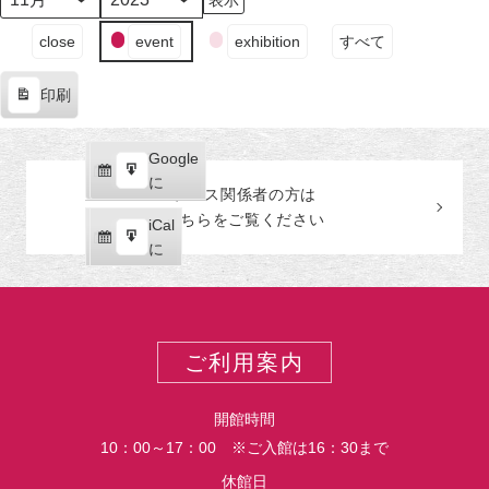
日
日
日
日
日
日
日
月
年
（月）
（火）
（水）
（木）
（金）
（土）
（日
イ
close
event
exhibition
すべて
ベ
ン
印刷
ト
表
の
示
カ
Google
Google
テ
購
エ
で
に
プレス関係者の
方
は
ゴ
読
ク
こちらをご覧ください
リ
iCal
iCal
ス
ー
購
エ
で
に
ポ
読
ク
ー
ス
ト
ポ
ー
ご利用案内
ト
開館時間
10：00～17：00 ※ご入館は16：30まで
休館日