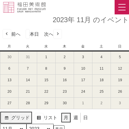
2023年 11月 のイベント
前へ
本日
次へ
月
月
火
火
水
水
木
木
金
金
土
土
日
日
曜
曜
曜
曜
曜
曜
曜
30
2023
31
2023
1
2023
2
2023
3
2023
4
2023
5
2023
日
日
日
日
日
日
日
年
年
年
年
年
年
年
10
10
11
11
11
11
11
6
2023
7
2023
8
2023
9
2023
10
2023
11
2023
12
202
月
月
月
月
月
月
月
年
年
年
年
年
年
年
30
31
1
2
3
4
5
11
11
11
11
11
11
11
13
2023
14
2023
15
2023
16
2023
17
2023
18
2023
19
202
日
日
日
日
日
日
日
月
月
月
月
月
月
月
年
年
年
年
年
年
年
（月）
（火）
（水）
（木）
（金）
（土）
（日
6
7
8
9
10
11
12
11
11
11
11
11
11
11
20
2023
21
2023
22
2023
23
2023
24
2023
25
2023
26
202
日
日
日
日
日
日
日
月
月
月
月
月
月
月
年
年
年
年
年
年
年
（月）
（火）
（水）
（木）
（金）
（土）
（日
13
14
15
16
17
18
19
11
11
11
11
11
11
11
27
2023
28
2023
29
2023
30
2023
1
2023
2
2023
3
2023
日
日
日
日
日
日
日
月
月
月
月
月
月
月
年
年
年
年
年
年
年
（月）
（火）
（水）
（木）
（金）
（土）
（日
20
21
22
23
24
25
26
11
11
11
11
12
12
12
グリッド
リスト
月
週
日
日
日
日
日
日
日
日
月
月
月
月
月
月
月
表
表
（月）
（火）
（水）
（木）
（金）
（土）
（日
27
28
29
30
1
2
3
示
示