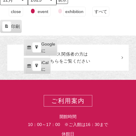
日
ン
日
ン
日
ン
日
ン
日
ン
日
ン
日
ン
月
年
（月）
ト)
（火）
ト)
（水）
ト)
（木）
ト)
（金）
ト)
（土）
ト)
（日
ト)
イ
close
event
exhibition
すべて
ベ
ン
印刷
ト
表
の
示
カ
Google
Google
テ
購
エ
で
に
プレス関係者の
方
は
ゴ
読
ク
こちらをご覧ください
リ
iCal
iCal
ス
ー
購
エ
で
に
ポ
読
ク
ー
ス
ト
ポ
ー
ご利用案内
ト
開館時間
10：00～17：00 ※ご入館は16：30まで
休館日