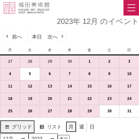
2023年 12月 のイベント
前へ
本日
次へ
月
月
火
火
水
水
木
木
金
金
土
土
日
日
曜
曜
曜
曜
曜
曜
曜
27
2023
(1
28
2023
(1
29
2023
(1
30
2023
(1
1
2023
(1
2
2023
(1
3
2023
(1
日
日
日
日
日
日
日
年
件
年
件
年
件
年
件
年
件
年
件
年
件
11
の
11
の
11
の
11
の
12
の
12
の
12
の
4
2023
(1
5
2023
(1
6
2023
(1
7
2023
(1
8
2023
(1
9
2023
(1
10
202
(1
月
イ
月
イ
月
イ
月
イ
月
イ
月
イ
月
イ
年
件
年
件
年
件
年
件
年
件
年
件
年
件
27
ベ
28
ベ
29
ベ
30
ベ
1
ベ
2
ベ
3
ベ
12
の
12
の
12
の
12
の
12
の
12
の
12
の
11
2023
(1
12
2023
(1
13
2023
(1
14
2023
(1
15
2023
(1
16
2023
(1
17
202
(1
日
ン
日
ン
日
ン
日
ン
日
ン
日
ン
日
ン
月
イ
月
イ
月
イ
月
イ
月
イ
月
イ
月
イ
年
件
年
件
年
件
年
件
年
件
年
件
年
件
（月）
ト)
（火）
ト)
（水）
ト)
（木）
ト)
（金）
ト)
（土）
ト)
（日
ト)
4
ベ
5
ベ
6
ベ
7
ベ
8
ベ
9
ベ
10
ベ
12
の
12
の
12
の
12
の
12
の
12
の
12
の
18
2023
(1
19
2023
(1
20
2023
(1
21
2023
(1
22
2023
(1
23
2023
(1
24
202
(1
日
ン
日
ン
日
ン
日
ン
日
ン
日
ン
日
ン
月
イ
月
イ
月
イ
月
イ
月
イ
月
イ
月
イ
年
件
年
件
年
件
年
件
年
件
年
件
年
件
（月）
ト)
（火）
ト)
（水）
ト)
（木）
ト)
（金）
ト)
（土）
ト)
（日
ト)
11
ベ
12
ベ
13
ベ
14
ベ
15
ベ
16
ベ
17
ベ
12
の
12
の
12
の
12
の
12
の
12
の
12
の
25
2023
(1
26
2023
(1
27
2023
(1
28
2023
(1
29
2023
(1
30
2023
(1
31
202
(1
日
ン
日
ン
日
ン
日
ン
日
ン
日
ン
日
ン
月
イ
月
イ
月
イ
月
イ
月
イ
月
イ
月
イ
年
件
年
件
年
件
年
件
年
件
年
件
年
件
（月）
ト)
（火）
ト)
（水）
ト)
（木）
ト)
（金）
ト)
（土）
ト)
（日
ト)
18
ベ
19
ベ
20
ベ
21
ベ
22
ベ
23
ベ
24
ベ
12
の
12
の
12
の
12
の
12
の
12
の
12
の
グリッド
リスト
月
週
日
日
ン
日
ン
日
ン
日
ン
日
ン
日
ン
日
ン
月
イ
月
イ
月
イ
月
イ
月
イ
月
イ
月
イ
表
表
（月）
ト)
（火）
ト)
（水）
ト)
（木）
ト)
（金）
ト)
（土）
ト)
（日
ト)
25
ベ
26
ベ
27
ベ
28
ベ
29
ベ
30
ベ
31
ベ
示
示