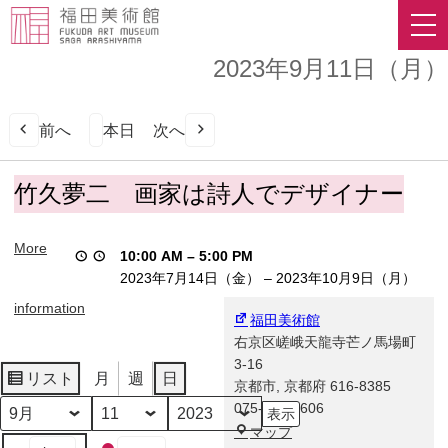
2023年9月11日（月）
前へ
本日
次へ
竹
竹久夢二 画家は詩人でデザイナー
久
夢
More
二
10:00 AM
–
5:00 PM
画
2023年7月14日（金）
–
2023年10月9日（月）
家
information
は
福田美術館
詩
右京区嵯峨天龍寺芒ノ馬場町
人
3-16
リスト
月
週
日
で
京都市
,
京都府
616-8385
表
デ
075-863-0606
示
月
日
年
ザ
福
マップ
イ