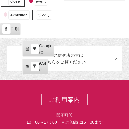
イ
close
event
田
ベ
ナ
美
ン
ー
術
exhibition
すべて
ト
館
の
印刷
カ
表
テ
示
ゴ
Google
Google
リ
購
エ
で
に
ー
プレス関係者の
方
は
読
ク
こちらをご覧ください
iCal
iCal
ス
購
エ
で
に
ポ
読
ク
ー
ス
ト
ポ
ー
ご利用案内
ト
開館時間
10：00～17：00 ※ご入館は16：30まで