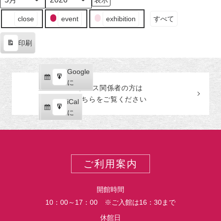
日
ン
日
ン
日
ン
日
ン
日
ン
日
ン
日
ン
月
年
（月）
ト)
（火）
ト)
（水）
ト)
（木）
ト)
（金）
ト)
（土）
ト)
（日
ト)
イ
close
event
exhibition
すべて
ベ
ン
印刷
ト
表
の
示
カ
Google
Google
テ
購
エ
で
に
プレス関係者の
方
は
ゴ
読
ク
こちらをご覧ください
リ
iCal
iCal
ス
ー
購
エ
で
に
ポ
読
ク
ー
ス
ト
ポ
ー
ご利用案内
ト
開館時間
10：00～17：00 ※ご入館は16：30まで
休館日