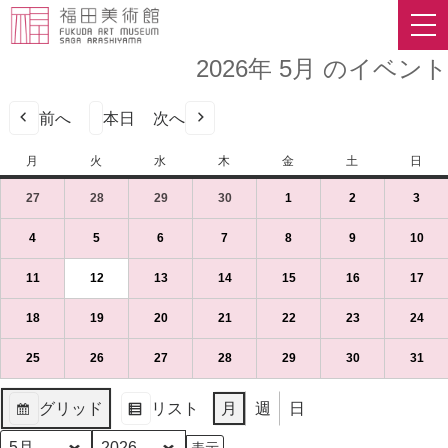
2026年 5月 のイベント
前へ
本日
次へ
月
月
火
火
水
水
木
木
金
金
土
土
日
日
曜
曜
曜
曜
曜
曜
曜
27
2026
(1
28
2026
(1
29
2026
(1
30
2026
(1
1
2026
(1
2
2026
(1
3
2026
(1
日
日
日
日
日
日
日
年
件
年
件
年
件
年
件
年
件
年
件
年
件
4
の
4
の
4
の
4
の
5
の
5
の
5
の
4
2026
(1
5
2026
(1
6
2026
(1
7
2026
(1
8
2026
(1
9
2026
(1
10
202
(1
月
イ
月
イ
月
イ
月
イ
月
イ
月
イ
月
イ
年
件
年
件
年
件
年
件
年
件
年
件
年
件
27
ベ
28
ベ
29
ベ
30
ベ
1
ベ
2
ベ
3
ベ
5
の
5
の
5
の
5
の
5
の
5
の
5
の
11
2026
(1
12
2026
(1
13
2026
(1
14
2026
(1
15
2026
(1
16
2026
(1
17
202
(1
日
ン
日
ン
日
ン
日
ン
日
ン
日
ン
日
ン
月
イ
月
イ
月
イ
月
イ
月
イ
月
イ
月
イ
年
件
年
件
年
件
年
件
年
件
年
件
年
件
（月）
ト)
（火）
ト)
（水）
ト)
（木）
ト)
（金）
ト)
（土）
ト)
（日
ト)
4
ベ
5
ベ
6
ベ
7
ベ
8
ベ
9
ベ
10
ベ
5
の
5
の
5
の
5
の
5
の
5
の
5
の
18
2026
(1
19
2026
(1
20
2026
(1
21
2026
(1
22
2026
(1
23
2026
(1
24
202
(1
日
ン
日
ン
日
ン
日
ン
日
ン
日
ン
日
ン
月
イ
月
イ
月
イ
月
イ
月
イ
月
イ
月
イ
年
件
年
件
年
件
年
件
年
件
年
件
年
件
（月）
ト)
（火）
ト)
（水）
ト)
（木）
ト)
（金）
ト)
（土）
ト)
（日
ト)
11
ベ
12
ベ
13
ベ
14
ベ
15
ベ
16
ベ
17
ベ
5
の
5
の
5
の
5
の
5
の
5
の
5
の
25
2026
(1
26
2026
(1
27
2026
(1
28
2026
(1
29
2026
(1
30
2026
(1
31
202
(1
日
ン
日
ン
日
ン
日
ン
日
ン
日
ン
日
ン
月
イ
月
イ
月
イ
月
イ
月
イ
月
イ
月
イ
年
件
年
件
年
件
年
件
年
件
年
件
年
件
（月）
ト)
（火）
ト)
（水）
ト)
（木）
ト)
（金）
ト)
（土）
ト)
（日
ト)
18
ベ
19
ベ
20
ベ
21
ベ
22
ベ
23
ベ
24
ベ
5
の
5
の
5
の
5
の
5
の
5
の
5
の
グリッド
リスト
月
週
日
日
ン
日
ン
日
ン
日
ン
日
ン
日
ン
日
ン
月
イ
月
イ
月
イ
月
イ
月
イ
月
イ
月
イ
表
表
（月）
ト)
（火）
ト)
（水）
ト)
（木）
ト)
（金）
ト)
（土）
ト)
（日
ト)
25
ベ
26
ベ
27
ベ
28
ベ
29
ベ
30
ベ
31
ベ
示
示