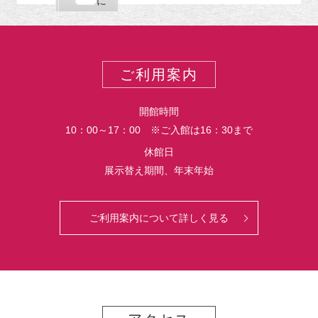
購
エ
で
に
ポ
読
ク
ー
ス
ト
ポ
ー
ご利用案内
ト
開館時間
10：00～17：00 ※ご入館は16：30まで
休館日
展示替え期間、年末年始
ご利用案内について詳しく見る