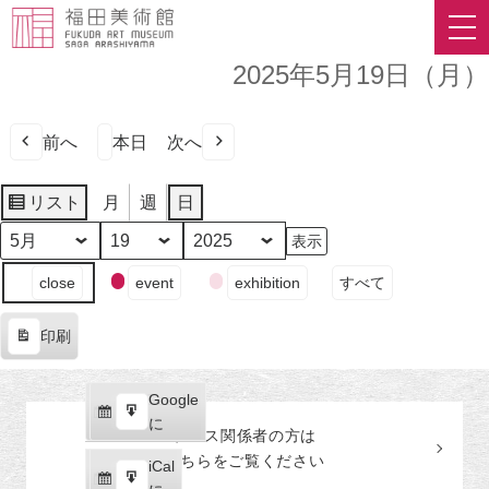
2025年5月19日（月）
前へ
本日
次へ
リスト
月
週
日
表
示
月
日
年
イ
close
event
exhibition
すべて
ベ
ン
印刷
ト
表
の
示
カ
Google
Google
テ
購
エ
で
に
プレス関係者の
方
は
ゴ
読
ク
こちらをご覧ください
リ
iCal
iCal
ス
ー