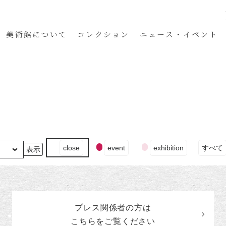
美術館
について
コレクション
ニュース・イベント
イ
close
event
exhibition
すべて
ベ
ン
ト
の
カ
プレス関係者の
方
は
テ
ゴ
こちらをご覧ください