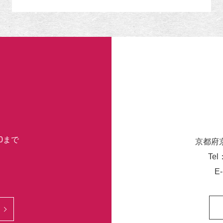
リ
ー
30まで
京都府
Tel
E