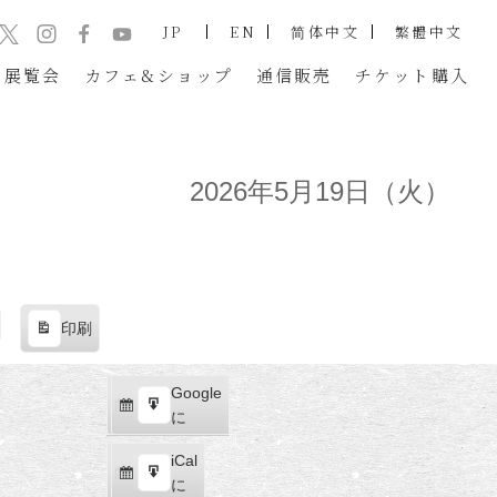
JP
EN
简体中文
繁體中文
展覧会
カフェ&ショップ
通信販売
チケット
購入
2026年5月19日（火）
印刷
表
示
Google
Google
購
エ
で
に
読
ク
iCal
iCal
ス
購
エ
で
に
ポ