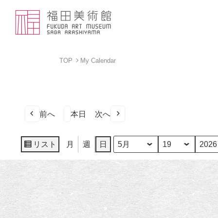
TOP
My Calendar
前へ
本日
次へ
リスト
月
週
日
月
日
年
表
示