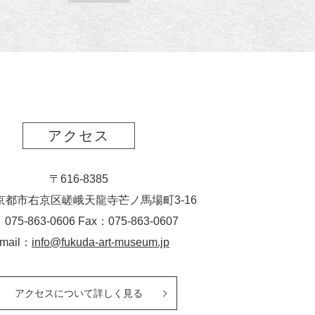
読
ク
ー
ス
ト
ポ
ー
ト
アクセス
〒616-8385
京都市右京区嵯峨天龍寺芒ノ馬場
町
3-16
：075-863-0606 Fax：075-863-0607
-mail：
info@fukuda-art-museum.jp
アクセスについて詳しく見る