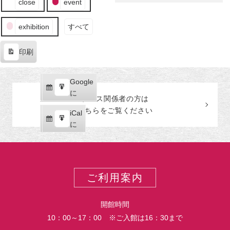
画
close
event
田
ベ
―
美
ン
術
exhibition
すべて
ト
館
の
印刷
カ
表
テ
示
ゴ
Google
Google
リ
購
エ
で
に
ー
プレス関係者の
方
は
読
ク
こちらをご覧ください
iCal
iCal
ス
購
エ
で
に
ポ
読
ク
ー
ス
ト
ポ
ー
ご利用案内
ト
開館時間
10：00～17：00 ※ご入館は16：30まで