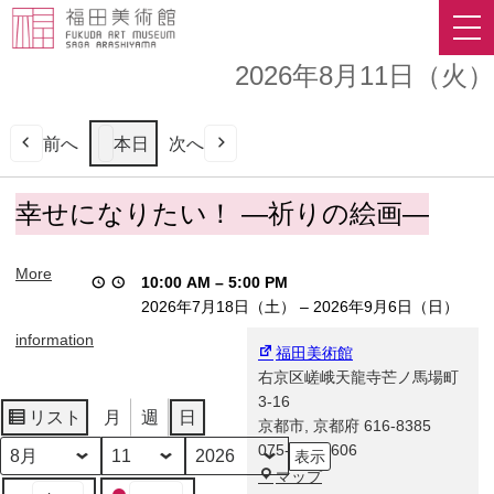
2026年8月11日（火）
前へ
本日
次へ
幸
幸せになりたい！ ―祈りの絵画―
せ
に
More
な
10:00 AM
–
5:00 PM
り
2026年7月18日（土）
–
2026年9月6日（日）
た
information
い！
福田美術館
―
右京区嵯峨天龍寺芒ノ馬場町
祈
3-16
リスト
月
週
日
り
京都市
,
京都府
616-8385
表
の
075-863-0606
示
月
日
年
絵
福
マップ
イ