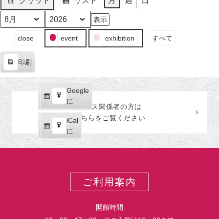
グリッド
リスト
月
週
日
日
ン
日
ン
日
ン
日
ン
日
ン
日
ン
日
ン
月
イ
月
イ
月
イ
月
イ
月
イ
月
イ
月
イ
表
表
（月）
ト)
（火）
ト)
（水）
ト)
（木）
ト)
（金）
ト)
（土）
ト)
（日
ト)
31
ベ
1
ベ
2
ベ
3
ベ
4
ベ
5
ベ
6
ベ
示
示
日
ン
日
ン
日
ン
日
ン
日
ン
日
ン
日
ン
月
年
（月）
ト)
（火）
ト)
（水）
ト)
（木）
ト)
（金）
ト)
（土）
ト)
（日
ト)
イ
close
event
exhibition
すべて
ベ
ン
印刷
ト
表
の
示
カ
Google
Google
テ
購
エ
で
に
プレス関係者の
方
は
ゴ
読
ク
こちらをご覧ください
リ
iCal
iCal
ス
ー
購
エ
で
に
ポ
読
ク
ー
ス
ト
ポ
ー
ご利用案内
ト
開館時間