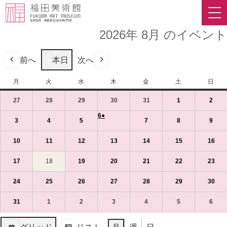
2026年 8月 のイベント
前へ
本日
次へ
月
月
火
火
水
水
木
木
金
金
土
土
日
日
曜
曜
曜
曜
曜
曜
曜
27
2026
(1
28
2026
(1
29
2026
(1
30
2026
(1
31
2026
(1
1
2026
(1
2
2026
(1
日
日
日
日
日
日
日
年
件
年
件
年
件
年
件
年
件
年
件
年
件
6
2026
●
(1
7
の
7
の
7
の
7
の
7
の
8
の
8
の
3
2026
(1
4
2026
(1
5
2026
(1
7
2026
(1
8
2026
(1
9
2026
(1
年
件
月
イ
月
イ
月
イ
月
イ
月
イ
月
イ
月
イ
年
件
年
件
年
件
年
件
年
件
年
件
8
の
27
ベ
28
ベ
29
ベ
30
ベ
31
ベ
1
ベ
2
ベ
8
の
8
の
8
の
8
の
8
の
8
の
10
2026
(1
11
2026
(1
12
2026
(1
13
2026
(1
14
2026
(1
15
2026
(1
16
202
(1
月
イ
日
ン
日
ン
日
ン
日
ン
日
ン
日
ン
日
ン
月
イ
月
イ
月
イ
月
イ
月
イ
月
イ
年
件
年
件
年
件
年
件
年
件
年
件
年
件
6
ベ
（月）
ト)
（火）
ト)
（水）
ト)
（木）
ト)
（金）
ト)
（土）
ト)
（日
ト)
3
ベ
4
ベ
5
ベ
7
ベ
8
ベ
9
ベ
8
の
8
の
8
の
8
の
8
の
8
の
8
の
17
2026
(1
18
2026
19
2026
(1
20
2026
(1
21
2026
(1
22
2026
(1
23
202
(1
日
ン
日
ン
日
ン
日
ン
日
ン
日
ン
日
ン
月
イ
月
イ
月
イ
月
イ
月
イ
月
イ
月
イ
年
件
年
年
件
年
件
年
件
年
件
年
件
（木）
ト)
（月）
ト)
（火）
ト)
（水）
ト)
（金）
ト)
（土）
ト)
（日
ト)
10
ベ
11
ベ
12
ベ
13
ベ
14
ベ
15
ベ
16
ベ
8
の
8
8
の
8
の
8
の
8
の
8
の
24
2026
(1
25
2026
(1
26
2026
(1
27
2026
(1
28
2026
(1
29
2026
(1
30
202
(1
日
ン
日
ン
日
ン
日
ン
日
ン
日
ン
日
ン
月
イ
月
月
イ
月
イ
月
イ
月
イ
月
イ
年
件
年
件
年
件
年
件
年
件
年
件
年
件
（月）
ト)
（火）
ト)
（水）
ト)
（木）
ト)
（金）
ト)
（土）
ト)
（日
ト)
17
ベ
18
19
ベ
20
ベ
21
ベ
22
ベ
23
ベ
8
の
8
の
8
の
8
の
8
の
8
の
8
の
31
2026
(1
1
2026
(1
2
2026
(1
3
2026
(1
4
2026
(1
5
2026
(1
6
2026
(1
日
ン
日
日
ン
日
ン
日
ン
日
ン
日
ン
月
イ
月
イ
月
イ
月
イ
月
イ
月
イ
月
イ
年
件
年
件
年
件
年
件
年
件
年
件
年
件
（月）
ト)
（火）
（水）
ト)
（木）
ト)
（金）
ト)
（土）
ト)
（日
ト)
24
ベ
25
ベ
26
ベ
27
ベ
28
ベ
29
ベ
30
ベ
8
の
9
の
9
の
9
の
9
の
9
の
9
の