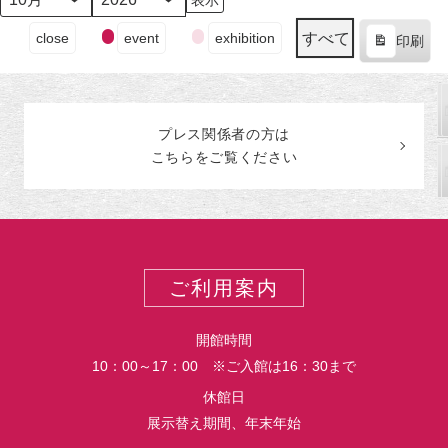
日
ン
日
ン
日
ン
日
ン
日
ン
日
ン
日
ン
月
年
（月）
ト)
（火）
ト)
（水）
ト)
（木）
ト)
（金）
ト)
（土）
ト)
（日
ト)
イ
すべて
close
event
exhibition
印刷
ベ
表
ン
示
ト
の
プレス関係者の
方
は
カ
こちらをご覧ください
テ
ゴ
リ
ー
ご利用案内
開館時間
10：00～17：00 ※ご入館は16：30まで
休館日
展示替え期間、年末年始