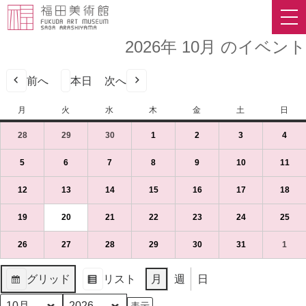
2026年 10月 のイベント
前へ
本日
次へ
月
月
火
火
水
水
木
木
金
金
土
土
日
日
曜
曜
曜
曜
曜
曜
曜
28
2026
(1
29
2026
(1
30
2026
(1
1
2026
(1
2
2026
(1
3
2026
(1
4
2026
(1
日
日
日
日
日
日
日
年
件
年
件
年
件
年
件
年
件
年
件
年
件
9
の
9
の
9
の
10
の
10
の
10
の
10
の
5
2026
(1
6
2026
(1
7
2026
(1
8
2026
(1
9
2026
(1
10
2026
(1
11
202
(1
月
イ
月
イ
月
イ
月
イ
月
イ
月
イ
月
イ
年
件
年
件
年
件
年
件
年
件
年
件
年
件
28
ベ
29
ベ
30
ベ
1
ベ
2
ベ
3
ベ
4
ベ
10
の
10
の
10
の
10
の
10
の
10
の
10
の
12
2026
(1
13
2026
(1
14
2026
(1
15
2026
(1
16
2026
(1
17
2026
(1
18
202
(1
日
ン
日
ン
日
ン
日
ン
日
ン
日
ン
日
ン
月
イ
月
イ
月
イ
月
イ
月
イ
月
イ
月
イ
年
件
年
件
年
件
年
件
年
件
年
件
年
件
（月）
ト)
（火）
ト)
（水）
ト)
（木）
ト)
（金）
ト)
（土）
ト)
（日
ト)
5
ベ
6
ベ
7
ベ
8
ベ
9
ベ
10
ベ
11
ベ
10
の
10
の
10
の
10
の
10
の
10
の
10
の
19
2026
(1
20
2026
(1
21
2026
(1
22
2026
(1
23
2026
(1
24
2026
(1
25
202
(1
日
ン
日
ン
日
ン
日
ン
日
ン
日
ン
日
ン
月
イ
月
イ
月
イ
月
イ
月
イ
月
イ
月
イ
年
件
年
件
年
件
年
件
年
件
年
件
年
件
（月）
ト)
（火）
ト)
（水）
ト)
（木）
ト)
（金）
ト)
（土）
ト)
（日
ト)
12
ベ
13
ベ
14
ベ
15
ベ
16
ベ
17
ベ
18
ベ
10
の
10
の
10
の
10
の
10
の
10
の
10
の
26
2026
(1
27
2026
(1
28
2026
(1
29
2026
(1
30
2026
(1
31
2026
(1
1
2026
(1
日
ン
日
ン
日
ン
日
ン
日
ン
日
ン
日
ン
月
イ
月
イ
月
イ
月
イ
月
イ
月
イ
月
イ
年
件
年
件
年
件
年
件
年
件
年
件
年
件
（月）
ト)
（火）
ト)
（水）
ト)
（木）
ト)
（金）
ト)
（土）
ト)
（日
ト)
19
ベ
20
ベ
21
ベ
22
ベ
23
ベ
24
ベ
25
ベ
10
の
10
の
10
の
10
の
10
の
10
の
11
の
グリッド
リスト
月
週
日
日
ン
日
ン
日
ン
日
ン
日
ン
日
ン
日
ン
月
イ
月
イ
月
イ
月
イ
月
イ
月
イ
月
イ
表
表
（月）
ト)
（火）
ト)
（水）
ト)
（木）
ト)
（金）
ト)
（土）
ト)
（日
ト)
26
ベ
27
ベ
28
ベ
29
ベ
30
ベ
31
ベ
1
ベ
示
示