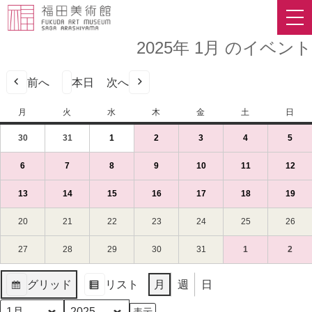
2025年 1月 のイベント
前へ
本日
次へ
月
月
火
火
水
水
木
木
金
金
土
土
日
日
曜
曜
曜
曜
曜
曜
曜
30
2024
(1
31
2024
(1
1
2025
(1
2
2025
(1
3
2025
(1
4
2025
(1
5
2025
(1
日
日
日
日
日
日
日
年
件
年
件
年
件
年
件
年
件
年
件
年
件
12
の
12
の
1
の
1
の
1
の
1
の
1
の
6
2025
(1
7
2025
(1
8
2025
(1
9
2025
(1
10
2025
(1
11
2025
(1
12
202
(1
月
イ
月
イ
月
イ
月
イ
月
イ
月
イ
月
イ
年
件
年
件
年
件
年
件
年
件
年
件
年
件
30
ベ
31
ベ
1
ベ
2
ベ
3
ベ
4
ベ
5
ベ
1
の
1
の
1
の
1
の
1
の
1
の
1
の
13
2025
(1
14
2025
(1
15
2025
(1
16
2025
(1
17
2025
(1
18
2025
(1
19
202
(1
日
ン
日
ン
日
ン
日
ン
日
ン
日
ン
日
ン
月
イ
月
イ
月
イ
月
イ
月
イ
月
イ
月
イ
年
件
年
件
年
件
年
件
年
件
年
件
年
件
（月）
ト)
（火）
ト)
（水）
ト)
（木）
ト)
（金）
ト)
（土）
ト)
（日
ト)
6
ベ
7
ベ
8
ベ
9
ベ
10
ベ
11
ベ
12
ベ
1
の
1
の
1
の
1
の
1
の
1
の
1
の
20
2025
21
2025
22
2025
23
2025
24
2025
25
2025
26
202
日
ン
日
ン
日
ン
日
ン
日
ン
日
ン
日
ン
月
イ
月
イ
月
イ
月
イ
月
イ
月
イ
月
イ
年
年
年
年
年
年
年
（月）
ト)
（火）
ト)
（水）
ト)
（木）
ト)
（金）
ト)
（土）
ト)
（日
ト)
13
ベ
14
ベ
15
ベ
16
ベ
17
ベ
18
ベ
19
ベ
1
1
1
1
1
1
1
27
2025
28
2025
29
2025
30
2025
31
2025
1
2025
(1
2
2025
(1
日
ン
日
ン
日
ン
日
ン
日
ン
日
ン
日
ン
月
月
月
月
月
月
月
年
年
年
年
年
年
件
年
件
（月）
ト)
（火）
ト)
（水）
ト)
（木）
ト)
（金）
ト)
（土）
ト)
（日
ト)
20
21
22
23
24
25
26
1
1
1
1
1
2
の
2
の
グリッド
リスト
月
週
日
日
日
日
日
日
日
日
月
月
月
月
月
月
イ
月
イ
表
表
（月）
（火）
（水）
（木）
（金）
（土）
（日
27
28
29
30
31
1
ベ
2
ベ
示
示