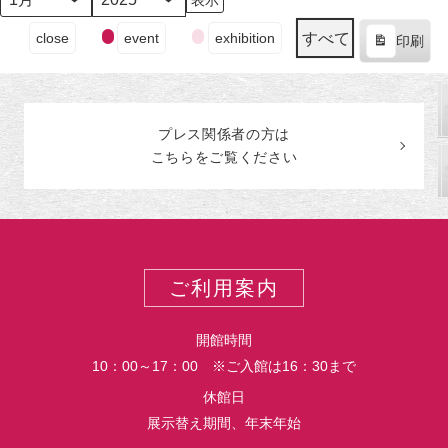
日
日
日
日
日
日
ン
日
ン
月
年
（月）
（火）
（水）
（木）
（金）
（土）
ト)
（日
ト)
イ
すべて
close
event
exhibition
印刷
ベ
表
ン
示
ト
の
プレス関係者の
方
は
カ
こちらをご覧ください
テ
ゴ
リ
ー
ご利用案内
開館時間
10：00～17：00 ※ご入館は16：30まで
休館日
展示替え期間、年末年始